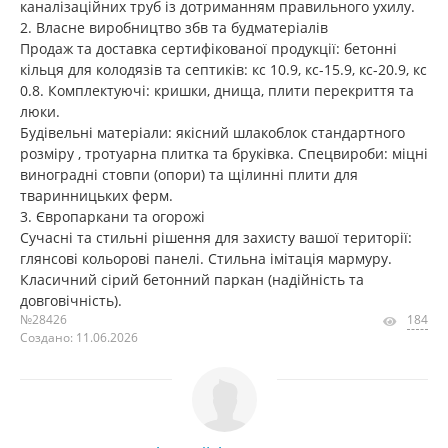
каналізаційних труб із дотриманням правильного ухилу.
2. Власне виробництво збв та будматеріалів
Продаж та доставка сертифікованої продукції: бетонні
кільця для колодязів та септиків: кс 10.9, кс-15.9, кс-20.9, кс
0.8. Комплектуючі: кришки, днища, плити перекриття та
люки.
Будівельні матеріали: якісний шлакоблок стандартного
розміру , тротуарна плитка та бруківка. Спецвироби: міцні
виноградні стовпи (опори) та щілинні плити для
тваринницьких ферм.
3. Європаркани та огорожі
Сучасні та стильні рішення для захисту вашої території:
глянсові кольорові панелі. Стильна імітація мармуру.
Класичний сірий бетонний паркан (надійність та
довговічність).
№28426
184
Создано: 11.06.2026