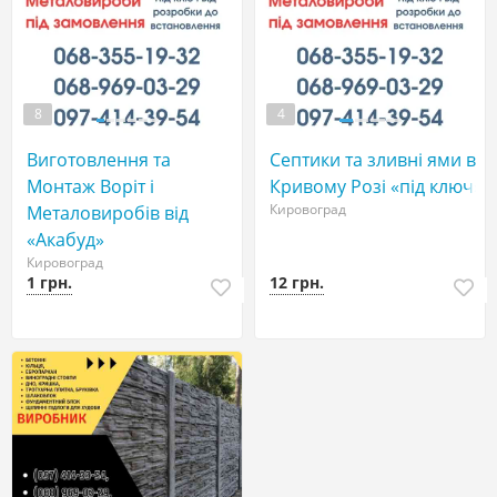
8
4
Виготовлення та
Септики та зливні ями в
Монтаж Воріт і
Кривому Розі «під ключ»
Кировоград
Металовиробів від
«Акабуд»
Кировоград
1 грн.
12 грн.