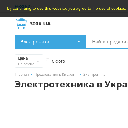
Русский
By continuing to use this website, you agree to the use of cookies.
300X.UA
Электроника
Цена
С фото
Не важно
Главная
Предложения в Кицмани
Электроника
Электротехника в Укр