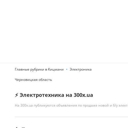
Главные рубрики в Кицмани
Электроника
Черновицкая область
⚡ Электротехника на 300x.ua
На 300x.ua публикуются объявления по продаже новой и б/у эле