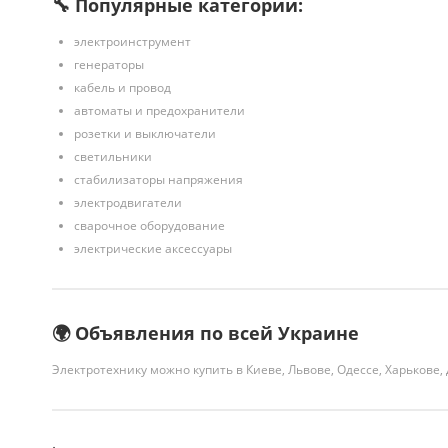
🔧 Популярные категории:
электроинструмент
генераторы
кабель и провод
автоматы и предохранители
розетки и выключатели
светильники
стабилизаторы напряжения
электродвигатели
сварочное оборудование
электрические аксессуары
🌍 Объявления по всей Украине
Электротехнику можно купить в Киеве, Львове, Одессе, Харькове,