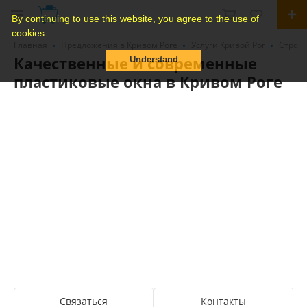
By continuing to use this website, you agree to the use of
cookies.
Главная
Предложения в Кривом Роге
Услуги Кривой Рог
Строит
Качественные и современные
Understand
пластиковые окна в Кривом Роге
Связаться
Контакты