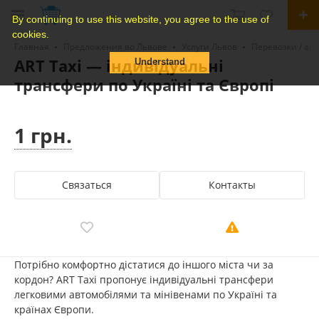
By continuing to use this website, you agree to the use of
cookies.
Главная
Предложения во Львове
Услуги Львов
Перевозки / ар
ART Taxi — індивідуальні
Understand
трансфери по Україні та Європі
1 грн.
Связаться
Контакты
Потрібно комфортно дістатися до іншого міста чи за
кордон? ART Taxi пропонує індивідуальні трансфери
легковими автомобілями та мінівенами по Україні та
країнах Європи.