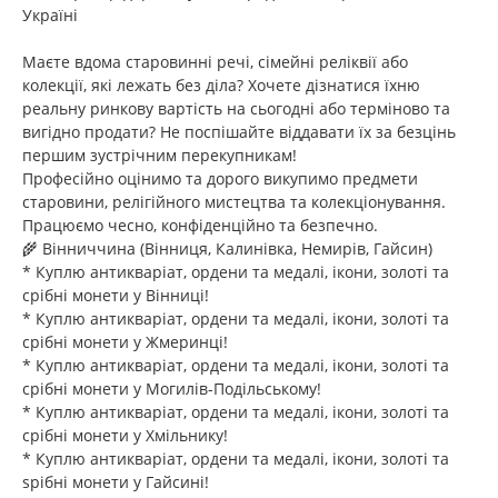
Україні
Маєте вдома старовинні речі, сімейні реліквії або
колекції, які лежать без діла? Хочете дізнатися їхню
реальну ринкову вартість на сьогодні або терміново та
вигідно продати? Не поспішайте віддавати їх за безцінь
першим зустрічним перекупникам!
Професійно оцінимо та дорого викупимо предмети
старовини, релігійного мистецтва та колекціонування.
Працюємо чесно, конфіденційно та безпечно.
🌾 Вінниччина (Вінниця, Калинівка, Немирів, Гайсин)
* Куплю антикваріат, ордени та медалі, ікони, золоті та
срібні монети у Вінниці!
* Куплю антикваріат, ордени та медалі, ікони, золоті та
срібні монети у Жмеринці!
* Куплю антикваріат, ордени та медалі, ікони, золоті та
срібні монети у Могилів-Подільському!
* Куплю антикваріат, ордени та медалі, ікони, золоті та
срібні монети у Хмільнику!
* Куплю антикваріат, ордени та медалі, ікони, золоті та
sрібні монети у Гайсині!