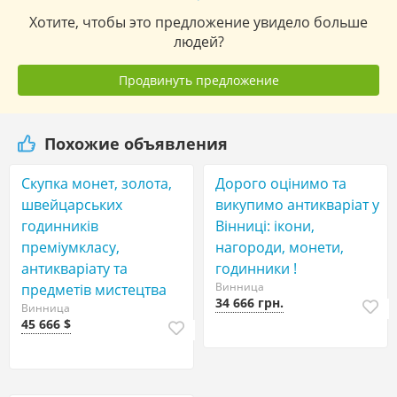
Хотите, чтобы это предложение увидело больше
людей?
Продвинуть предложение
Похожие объявления
Скупка монет, золота,
Дорого оцінимо та
швейцарських
викупимо антикваріат у
годинників
Вінниці: ікони,
преміумкласу,
нагороди, монети,
антикваріату та
годинники !
Винница
предметів мистецтва
34 666 грн.
Винница
45 666 $