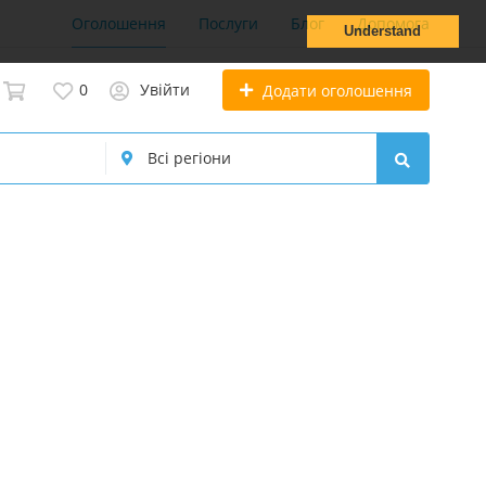
Оголошення
Послуги
Блог
Допомога
Understand
0
Увійти
Додати оголошення