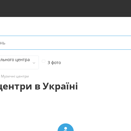
льного центра
З фото
Музичні центри
центри в Україні