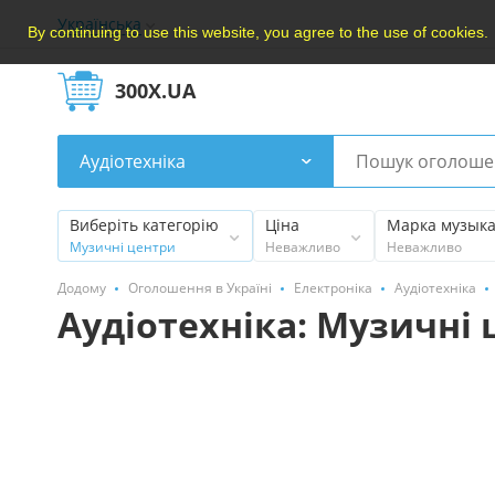
Українська
By continuing to use this website, you agree to the use of cookies.
300X.UA
Аудіотехніка
Виберіть категорію
Ціна
Марка музыка
Музичні центри
Неважливо
Неважливо
Додому
Оголошення в Україні
Електроніка
Аудіотехніка
Аудіотехніка: Музичні 