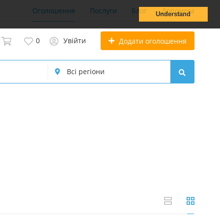
Оголошення
Послуги
Блог
Допомога
Understand
0
Увійти
Додати оголошення