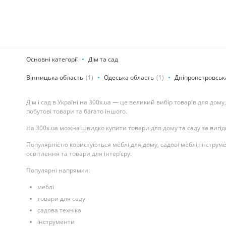
Основні категорії
Дім та сад
Вінницька область
(1)
Одеська область
(1)
Дніпропетровськ
Дім і сад в Україні на 300x.ua — це великий вибір товарів для дому
побутові товари та багато іншого.
На 300x.ua можна швидко купити товари для дому та саду за вигід
Популярністю користуються меблі для дому, садові меблі, інструм
освітлення та товари для інтер’єру.
Популярні напрямки:
меблі
товари для саду
садова техніка
інструменти