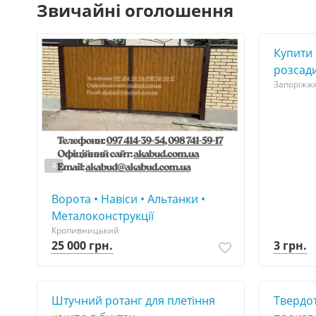
Звичайні оголошення
Купити 
розсад
Запоріжж
4
Ворота • Навіси • Альтанки •
Металоконструкції
Кропивницький
3 грн.
25 000 грн.
Штучний ротанг для плетіння
Твердо