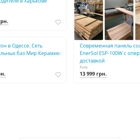
одителя в Харькове
грн.
3
он в Одессе. Сеть
Современная панель со
Дерев’яні сходинки та
ельных баз Мир Керамики
EnerSol ESP-100W с опе
комплектуючі від вироб
доставкой
Дніпро
Київ
рн.
13 999 грн.
1 грн.