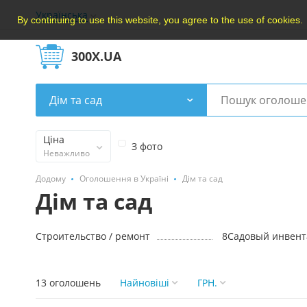
Українська
By continuing to use this website, you agree to the use of cookies.
300X.UA
Дім та сад
Ціна
З фото
Неважливо
Додому
Оголошення в Україні
Дім та сад
Дім та сад
Строительство / ремонт
8
Садовый инвент
13 оголошень
Найновішi
ГРН.