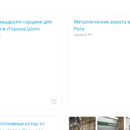
квадратні горщики для
Металлические ворота 
и в «Горшок.Шоп»
Роге
я
Кривий Ріг
топливные котлы от