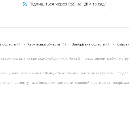
Підпишіться через RSS на "Дім та сад"
а область
(4)
Харківська область
(1)
Запорізька область
(1)
Київсь
, квартири, дачі та присадибної ділянки. На сайті представлені меблі, інстр
ною ціною. Оголошення публікують магазини, компанії та приватні продавці
енти для ремонту, газонокосарки, мотокоси, садовий інвентар та товари дл