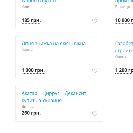
кашпо в бухтах
произв
Київ
Вінниця
185 грн.
10 000 
Літня знижка на якісні вікна
Газобет
Харків
строит
Одеса
1 000 грн.
1 200 г
Акатар | Циррус | Декансит
купить в Украине
Дніпро
260 грн.