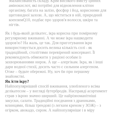
збалансованість складу. Крім високого вмісту цінних
амінокислот, які потрібні для відновлення клітин
організму, багата на залізо, фосфор і йод, корисними для
щитовидної залози. А, що міститься в ній, природний
коензим
Q
10, подбає про здоров'я волосся, шкіри та
нігтів.
Як і будь-який делікатес, ікра корисна при помірному
регулярному вживанні. А чи може ікра нашкодити
здоров'ю? На жаль, це так. Для приготування ікри
використовується досить велика кількість солі - як
традиційний, століттями перевірений консервант. Її
рекомендують обмежити у раціоні особам із
захворюваннями нирок. А ще – алергікам. Ікра, як і інші
дари водної стихії, досить часто є сильним алергеном.
Отже – будьте обережні. Ну, хоч би при першому
знайомстві.
Як їсти ікру?
Найпопулярніший спосіб вживання, улюбленого всіма
делікатесом – у вигляді бутербродів. Насправді асортимент
страв з ікрою значно ширший. Це найрізноманітніші
закуски, салати. Традиційні поєднання з драниками,
млинцями, більш трендові (з легким креном у ЗОЖ) – з
огірком, авокадо, сиром. А найпопулярніше і в міру