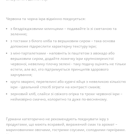
Червона та чорна ікра відмінно поєднується:
з бездріжджовими млинцями – подавайте їх зі сметаною та
зеленню;
з тостами з білого хліба та вершковим сиром – така основа
допоможе підкреслити характерну текстуру ікри;
з міні-тарталетками - наповніть їх паштетом з авокадо або
вершковим сиром, додайте ложечку ікри крупнозернистої
червоної, невелику гілочку зелені - таку подачу оцінять не тільки
естети, але всі, хто підтримується принципів здорового
харчування;
круто зварені, перепелині або курячі яйця з невеликою кількістю
ікри - ідеальний спосіб зіграти на контрасті смаків;
зерновий хліб, слайси зі свіжого огірка та трохи червоної ікри –
неймовірно смачно, колоритно та дуже по-весняному.
Гурмани категорично не рекомендують поєднувати ікру з
продуктами, що мають яскравий, виражений смак та аромат –
маринованими овочами, гострими соусами, солодкими гарнірами.