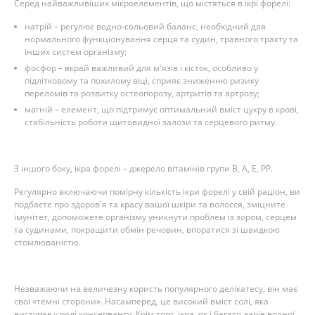
Серед найважливіших мікроелементів, що містяться в ікрі форелі:
натрій – регулює водно-сольовий баланс, необхідний для
нормального функціонування серця та судин, травного тракту та
інших систем організму;
фосфор – вкрай важливий для м'язів і кісток, особливо у
підлітковому та похилому віці, сприяє зниженню ризику
переломів та розвитку остеопорозу, артритів та артрозу;
магній – елемент, що підтримує оптимальний вміст цукру в крові,
стабільність роботи щитовидної залози та серцевого ритму.
З іншого боку, ікра форелі – джерело вітамінів групи B, A, E, PP.
Регулярно включаючи помірну кількість ікри форелі у свій раціон, ви
подбаєте про здоров'я та красу вашої шкіри та волосся, зміцните
імунітет, допоможете організму уникнути проблем із зором, серцем
та судинами, покращити обмін речовин, впоратися зі швидкою
стомлюваністю.
Незважаючи на величезну користь популярного делікатесу, він має
свої «темні сторони». Насамперед, це високий вміст солі, яка
виступає у ролі консерванту. Крім того, ікра, як і багато дарів водної