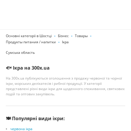
Основні категорії в Шостці
Бізнес
Товары
Продукты питания / напитки
Ікра
Сумська область
🐟 Ікра на 300x.ua
На 300x.ua публікуються оголошення з продажу червоної та чорної
ікри, морських делікатесів і рибної продукції. У категорії
представлені різні види ікри для щоденного споживання, святкових
подій та оптових закупівель.
🍽️ Популярні види ікри:
червона ікра