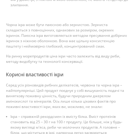
злипання.
Чорна ікра може бути паюсною або зернистою. Зерниста
складається з повноцінних, однакових за розміром, окремих
ікринок. Паюсна ікра виготовляється методом пресування добірних
ікринок з ніжною оболонкою. Вона має щільну консистенцію
паштету і неймовірно глибокий, концентрований смак.
На ринку морепродуктів ціна ікри часто залежить від виду риби,
методу видобутку та технології консервації.
Корисні властивості ікри
Серед усіх різновидів рибних делікатесів, червона та чорна ікра –
найпопулярніші. Цей продукт поєднує у собі вишуканість подачі та
виняткову поживну цінність, будучи природним джерелом
амінокислот та мінералів. Ось лише кілька цікавих фактів про
поживні властивості ікри, яких ви, можливо, не знали:
Ікра – справжній рекордсмен із вмісту білка. Вміст протеїнів
становить від 25 – 30 г на 100 г продукту. Це більше, ніж у будь-
якому вигляді м'яса, риби чи молочних продуктів. А головне –
білок, що міститься в ікрі, напрочуд легко засвоюється