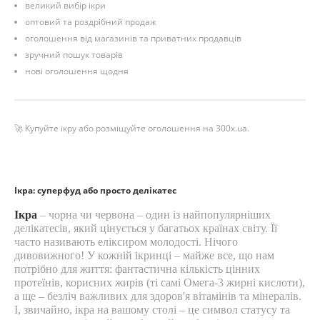
великий вибір ікри
оптовий та роздрібний продаж
оголошення від магазинів та приватних продавців
зручний пошук товарів
нові оголошення щодня
🚀 Купуйте ікру або розміщуйте оголошення на 300x.ua.
Ікра: суперфуд або просто делікатес
Ікра
– чорна чи червона – один із найпопулярніших
делікатесів, який цінується у багатьох країнах світу. Її
часто називають еліксиром молодості. Нічого
дивовижного! У кожній ікринці – майже все, що нам
потрібно для життя: фантастична кількість цінних
протеїнів, корисних жирів (ті самі Омега-3 жирні кислоти),
а ще – безліч важливих для здоров'я вітамінів та мінералів.
І, звичайно, ікра на вашому столі – це символ статусу та