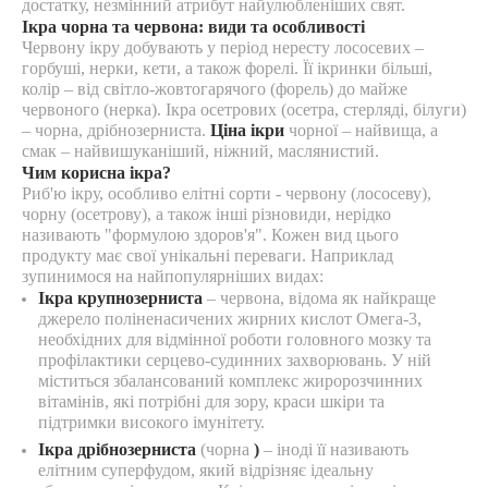
достатку, незмінний атрибут найулюбленіших свят.
Ікра чорна та червона: види та особливості
Червону ікру добувають у період нересту лососевих –
горбуші, нерки, кети, а також форелі. Її ікринки більші,
колір – від світло-жовтогарячого (форель) до майже
червоного (нерка). Ікра осетрових (осетра, стерляді, білуги)
– чорна, дрібнозерниста.
Ціна ікри
чорної – найвища, а
смак – найвишуканіший, ніжний, маслянистий.
Чим корисна ікра?
Риб'ю ікру, особливо елітні сорти - червону (лососеву),
чорну (осетрову), а також інші різновиди, нерідко
називають "формулою здоров'я". Кожен вид цього
продукту має свої унікальні переваги. Наприклад
зупинимося на найпопулярніших видах:
Ікра крупнозерниста
– червона, відома як найкраще
джерело поліненасичених жирних кислот Омега-3,
необхідних для відмінної роботи головного мозку та
профілактики серцево-судинних захворювань. У ній
міститься збалансований комплекс жиророзчинних
вітамінів, які потрібні для зору, краси шкіри та
підтримки високого імунітету.
Ікра дрібнозерниста
(чорна
)
– іноді її називають
елітним суперфудом, який відрізняє ідеальну