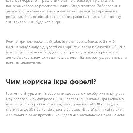
категорії червоної, її реальний відтінок може бути різним: від
помаранчевого до рожевого і навіть блідо-жовтого. Забарвлення
делікатесу значною мірою визначається раціоном харчування
риби: чим більше він містить дрібних ракоподібних та планктону,
тим яскравішим буде колір ікри.
Розмір ікринок невеликий, діаметр становить близько 2 мм. У
насиченому смаку відчувається жирність і легка гіркуватість. Якісна
ікра форелі повинна складатися з окремих, цілісних ікринок, які
легко відокремлюються один від одного. Під час розкушування вони
повинні «лопатися».
Чим корисна ікра форелі?
І витончені гурмани, і поборники здорового способу життя цінують
ікру лососевих як джерело цінних протеїнів. Червона ікра (зокрема,
ікра форелі) – справжній рекордсмен щодо цього! 100 г продукту
міститься до 30 г білка. Це значно більше, ніж у м'ясі, птиці та сирі.
Але головне саме протеїни ікри ідеально засвоюються організмом.