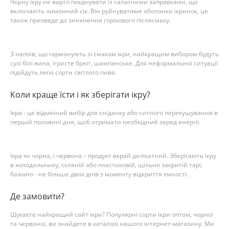
Чорну ікру не варто поєднувати із салатними заправками, що
включають лимонний сік. Він руйнуватиме оболонки ікринок, це
також призведе до зникнення горіхового післясмаку.
З напоїв, що гармонують зі смаком ікри, найкращим вибором будуть
сухі білі вина, ігристе брют, шампанське. Для неформальної ситуації
підійдуть легкі сорти світлого пива.
Коли краще їсти і як зберігати ікру?
Ікра - це відмінний вибір для сніданку або ситного перекушування в
першій половині дня, щоб отримати необхідний заряд енергії.
Ікра як чорна, і червона – продукт вкрай делікатний. Зберігають ікру
в холодильнику, скляній або пластиковій, щільно закритій тарі,
бажано - не більше двох днів з моменту відкриття ємності.
Де замовити?
Шукаєте найкращий сайт ікри? Популярні сорти ікри оптом, чорної
та червоної, ви знайдете в каталозі нашого інтернет-магазину. Ми