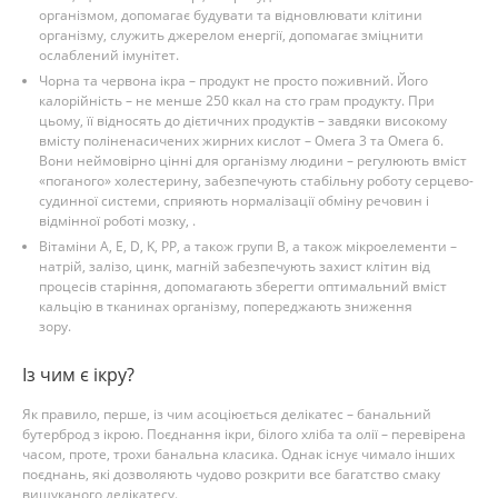
організмом, допомагає будувати та відновлювати клітини
організму, служить джерелом енергії, допомагає зміцнити
ослаблений імунітет.
Чорна та червона ікра – продукт не просто поживний. Його
калорійність – не менше 250 ккал на сто грам продукту. При
цьому, її відносять до дієтичних продуктів – завдяки високому
вмісту поліненасичених жирних кислот – Омега 3 та Омега 6.
Вони неймовірно цінні для організму людини – регулюють вміст
«поганого» холестерину, забезпечують стабільну роботу серцево-
судинної системи, сприяють нормалізації обміну речовин і
відмінної роботі мозку, .
Вітаміни А, Е, D, K, PP, а також групи B, а також мікроелементи –
натрій, залізо, цинк, магній забезпечують захист клітин від
процесів старіння, допомагають зберегти оптимальний вміст
кальцію в тканинах організму, попереджають зниження
зору.
Із чим є ікру?
Як правило, перше, із чим асоціюється делікатес – банальний
бутерброд з ікрою. Поєднання ікри, білого хліба та олії – перевірена
часом, проте, трохи банальна класика. Однак існує чимало інших
поєднань, які дозволяють чудово розкрити все багатство смаку
вишуканого делікатесу.