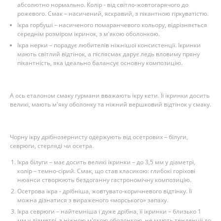
абсолютно нормально. Колір - від світло-жовтогарячого до
рожевого. Смак – насичений, яскравий, з пікантною гіркуватістю.
Ікра горбуші – насиченого помаранчевого кольору, відрізняється
середнім розміром ікринок, з м'якою оболонкою.
Ікра нерки – порадує любителів ніжнішої консистенції. Ікринки
мають світлий відтінок, а післясмак дарує ледь вловиму пряну
пікантність, яка ідеально балансує основну композицію.
А ось еталоном смаку гурмани вважають ікру кети. Її ікринки досить
великі, мають м'яку оболонку та ніжний вершковий відтінок у смаку.
Чорну ікру дрібнозернисту одержують від осетрових – білуги,
севрюги, стерляді чи осетра.
Ікра білуги – має досить великі ікринки – до 3,5 мм у діаметрі,
колір – темно-сірий. Смак, що став класикою: глибокі горіхові
нюанси створюють бездоганну гастрономічну композицію.
Осетрова ікра - дрібніша, жовтувато-коричневого відтінку. Її
можна дізнатися з вираженого «морського» запаху.
Ікра севрюги – найтемніша і дуже дрібна, її ікринки – близько 1
мм у діаметрі, з ніжною м'якою оболонкою, не мають тенденції до