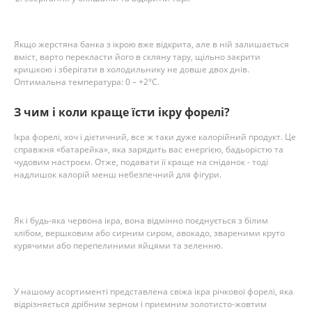
Якщо жерстяна банка з ікрою вже відкрита, але в ній залишається
вміст, варто перекласти його в скляну тару, щільно закрити
кришкою і зберігати в холодильнику не довше двох днів.
Оптимальна температура: 0 – +2°C.
З чим і коли краще їсти ікру форелі?
Ікра форелі, хоч і дієтичний, все ж таки дуже калорійний продукт. Це
справжня «батарейка», яка зарядить вас енергією, бадьорістю та
чудовим настроєм. Отже, подавати її краще на сніданок - тоді
надлишок калорій менш небезпечний для фігури.
Як і будь-яка червона ікра, вона відмінно поєднується з білим
хлібом, вершковим або сирним сиром, авокадо, звареними круто
курячими або перепелиними яйцями та зеленню.
У нашому асортименті представлена свіжа ікра річкової форелі, яка
відрізняється дрібним зерном і приємним золотисто-жовтим