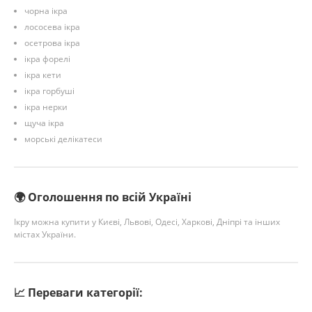
чорна ікра
лососева ікра
осетрова ікра
ікра форелі
ікра кети
ікра горбуші
ікра нерки
щуча ікра
морські делікатеси
🌍 Оголошення по всій Україні
Ікру можна купити у Києві, Львові, Одесі, Харкові, Дніпрі та інших
містах України.
📈 Переваги категорії: