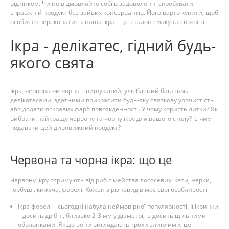
відтінком. Чи не відмовляйте собі в задоволенні спробувати
справжній продукт без зайвих консервантів. Його варто купити, щоб
особисто переконатись: наша ікра – це еталон смаку та свіжості.
Ікра - делікатес, гідний будь-
якого свята
Ікра, червона чи чорна – вишуканий, улюблений багатьма
делікатесами, здатними прикрасити будь-яку святкову урочистість
або додати яскравих фарб повсякденності. У чому користь литки? Як
вибрати найкращу червону та чорну ікру для вашого столу? Із чим
подавати цей дивовижний продукт?
Червона та чорна ікра: що це
Червону ікру отримують від риб сімейства лососевих: кети, нерки,
горбуші, кижуча, форелі. Кожен з різновидів має свої особливості:
Ікра форелі – сьогодні набула неймовірної популярності. Її ікринки
– досить дрібні, близько 2-3 мм у діаметрі, із досить щільними
оболонками. Якщо вони виглядають трохи злиплими, це