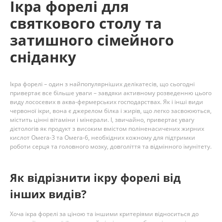
Ікра форелі для
святкового столу та
затишного сімейного
сніданку
Ікра форелі – один з найпопулярніших делікатесів, що сьогодні
привертає все більше уваги – завдяки активному розведенню цього
виду лососевих в аква-фермерських господарствах. Як і інші види
червоної ікри, вона є джерелом білка і жирів, що легко засвоюються,
містить цінні вітаміни і мінерали. І, звичайно, привертає увагу
дієтологів як продукт з високим вмістом поліненасичених жирних
кислот Омега-3 та Омега-6, необхідних кожному для підтримки
роботи серця та головного мозку, довголіття та відмінного імунітету.
Як відрізнити ікру форелі від
інших видів?
Хоча ікра форелі за ціною та іншими критеріями відноситься до