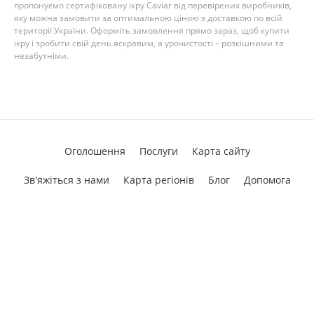
пропонуємо сертифіковану ікру Caviar від перевірених виробників,
яку можна замовити за оптимальною ціною з доставкою по всій
території України. Оформіть замовлення прямо зараз, щоб купити
ікру і зробити свій день яскравим, а урочистості – розкішними та
незабутніми.
Оголошення
Послуги
Карта сайту
Зв'яжіться з нами
Карта регіонів
Блог
Допомога