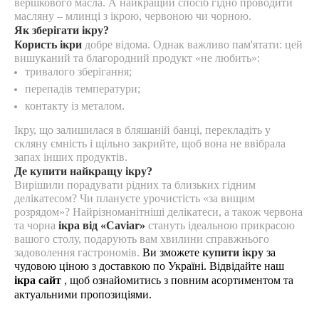
вершкового масла. А найкращий спосіб гідно проводити
масляну – млинці з ікрою, червоною чи чорною.
Як зберігати ікру?
Користь ікри
добре відома. Однак важливо пам'ятати: цей
вишуканий та благородний продукт «не любить»:
тривалого зберігання;
перепадів температури;
контакту із металом.
Ікру, що залишилася в бляшаній банці, перекладіть у
скляну ємність і щільно закрийте, щоб вона не ввібрала
запах інших продуктів.
Де купити найкращу ікру?
Вирішили порадувати рідних та близьких гідним
делікатесом? Чи плануєте урочистість «за вищим
розрядом»? Найрізноманітніші делікатеси, а також червона
та чорна
ікра від «Сaviar»
стануть ідеальною прикрасою
вашого столу, подарують вам хвилини справжнього
задоволення гастрономів.
Ви зможете
купити ікру
за
чудовою ціною з доставкою по Україні. Відвідайте наш
ікра сайт
, щоб ознайомитись з повним асортиментом та
актуальними пропозиціями.