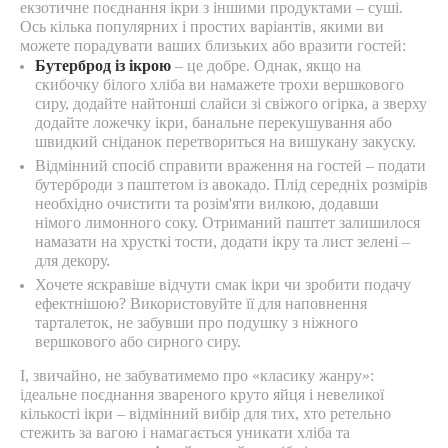
екзотичне поєднання ікри з іншими продуктами – суші.
Ось кілька популярних і простих варіантів, якими ви
можете порадувати ваших близьких або вразити гостей:
Бутерброд із ікрою
– це добре. Однак, якщо на
скибочку білого хліба ви намажете трохи вершкового
сиру, додайте найтонші слайси зі свіжого огірка, а зверху
додайте ложечку ікри, банальне перекушування або
швидкий сніданок перетвориться на вишукану закуску.
Відмінний спосіб справити враження на гостей – подати
бутерброди з паштетом із авокадо. Плід середніх розмірів
необхідно очистити та розім'яти вилкою, додавши
німого лимонного соку. Отриманий паштет залишилося
намазати на хрусткі тости, додати ікру та лист зелені –
для декору.
Хочете яскравіше відчути смак ікри чи зробити подачу
ефектнішою? Використовуйте її для наповнення
тарталеток, не забувши про подушку з ніжного
вершкового або сирного сиру.
І, звичайно, не забуватимемо про «класику жанру»:
ідеальне поєднання звареного круто яйця і невеликої
кількості ікри – відмінний вибір для тих, хто ретельно
стежить за вагою і намагається уникати хліба та