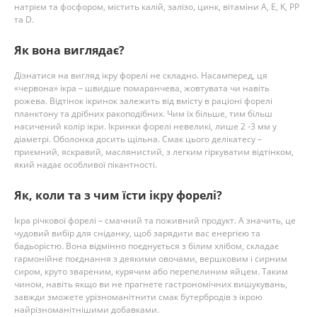
натрієм та фосфором, містить калій, залізо, цинк, вітаміни A, E, K, PP
та D.
Як вона виглядає?
Дізнатися на вигляд ікру форелі не складно. Насамперед, ця
«червона» ікра – швидше помаранчева, жовтувата чи навіть
рожева. Відтінок ікринок залежить від вмісту в раціоні форелі
планктону та дрібних ракоподібних. Чим їх більше, тим більш
насичений колір ікри. Ікринки форелі невеликі, лише 2 -3 мм у
діаметрі. Оболонка досить щільна. Смак цього делікатесу –
приємний, яскравий, маслянистий, з легким гіркуватим відтінком,
який надає особливої ​​пікантності.
Як, коли та з чим їсти ікру форелі?
Ікра річкової форелі – смачний та поживний продукт. А значить, це
чудовий вибір для сніданку, щоб зарядити вас енергією та
бадьорістю. Вона відмінно поєднується з білим хлібом, складає
гармонійне поєднання з деякими овочами, вершковим і сирним
сиром, круто звареним, курячим або перепелиним яйцем. Таким
чином, навіть якщо ви не прагнете гастрономічних вишукувань,
завжди зможете урізноманітнити смак бутербродів з ікрою
найрізноманітнішими добавками.