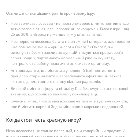
Ось лише кілька цікавих фактів про червону ікру:
Ікра зерниста лососева - не просто джерело цінних протеїнів, що
легко засвоюються, але і справжній рекордсмен. Білка в ікре – від
25 до 30%, анітрохи не менше, ніж у м'ясі та птиці.
Ікра червона лососева багата на вітаміни і мінерали, але головне
- це поліненасичені жирні кислоти Омега 3 і Омега 6, які
виконують безліч важливих функцій: піклуються про здоров'я
серця і судин, підтримують нормальний рівень імунітету,
контролюють роботу практично всіх систем організму.
Антиоксиданти, що містяться у червоній ікрі, протистоять
процесам старіння клітин, забезпечують ефективний захист
клітин від негативного впливу вільних радикалів.
Високий вміст фосфору та вітаміну D забезпечує захист кісткової
тканини, що особливо важливо у похилому віці.
Сучасна імітація лососевої ікри має не тільки візуальну схожість,
але й містить корисні йод та мінерали з морських водоростей.
Когда стоит есть красную икру?
Икра лососевая не только полезный, но и калорийный продукт. И
это идеальный выбор для первой половины дня, чтобы получить