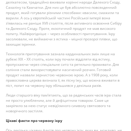
делікатесом, традиційно вживали корінні народи Далекого Сходу,
Сахаліну та Камчатки. Для них це був абсолютно повсякденний
продукт, який готували різними способами: квасили, смажили та
варили. А ось у європейській частині Російської імперії вона
з’явилась не раніше XVII століття, після активного освоєння Сибіру
та Далекого Сходу. Проте, екзотичний продукт не мав високого
попиту. Найвірогідніше – через особливості приготування. Ікру
засолювали, не виймаючи з ястика – міцної прозорої плівки, що
захищає ікринки.
Технологія приготування зазнала кардинальних змін лише на
рубежі XIX – XX століть, коли ікру почали відділяти від ястику,
пропускаючи через спеціальне сито та ретельно промивати. Для
соління стали використовувати насичений розчин. Готовий
продукт назвали зернистою червоною ікрою. А з 1908 року, коли
православна церква визнала її, як пісну їжу, що можна вживати в
піст, попит на червону ікру збільшився у декілька разів.
Люди старшого віку пам’ятають, що за радянських часів ікра стала
не просто улюбленим, але й дефіцитним товаром. Саме це
закріпило за нею статус невід’ємного символу святкового та
новорічного застілля.
Цікаві факти про червону ікру
Ось декілька цікавих фактів про червону ікру, яких ви, можливо, не