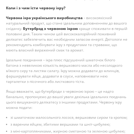
Коли і з чим їсти червону ікру?
Червона ікра українського виробництва
– високоякісний
натуральний продукт, що стане ідеальним доповненням до вашого
сніданку.
Бутерброд з червоною ікрою
краще споживати в першій
половині дня. Таким чином цей висококалорійний поживний
делікатес забезпечить вас необхідним запасом енергії. Дієтологи не
рекомендують комбінувати ікру з продуктами та стравами, що
мають власний виражений смак та аромат.
Ідеальне поєднання – ікра плюс підсушений шматочок білого
батона з невеликою кількість вершкового масла або несолодкого
м’якого сиру та листям салату. Ікру можна додавати до млинців,
фарширувати яйця, додавати в соуси, наповнювати нею
тарталетки з пісочного або листкового тіста.
Якщо вважаєте, що бутерброди з червоною ікрою – це надто
банально, пропонуємо до вашої уваги декілька ідеальних поєднань
цього вишуканого делікатесу з іншими продуктами. Червону ікру
можна подати:
зі шматочком малосольного лосося, вершковим сиром та кропом;
з вареним яйцем, збитими вершками та шніт-цибулею;
з міні-картопляниками, жирною сметаною та зеленою цибулею;