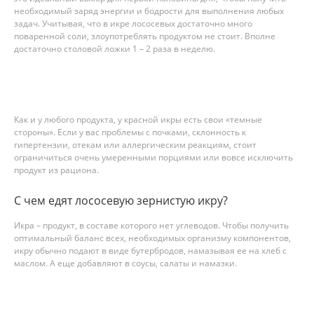
необходимый заряд энергии и бодрости для выполнения любых
задач. Учитывая, что в икре лососевых достаточно много
поваренной соли, злоупотреблять продуктом не стоит. Вполне
достаточно столовой ложки 1 – 2 раза в неделю.
Как и у любого продукта, у красной икры есть свои «темные
стороны». Если у вас проблемы с почками, склонность к
гипертензии, отекам или аллергическим реакциям, стоит
ограничиться очень умеренными порциями или вовсе исключить
продукт из рациона.
C чем едят лососевую зернистую икру?
Икра – продукт, в составе которого нет углеводов. Чтобы получить
оптимальный баланс всех, необходимых организму компонентов,
икру обычно подают в виде бутербродов, намазывая ее на хлеб с
маслом. А еще добавляют в соусы, салаты и намазки.