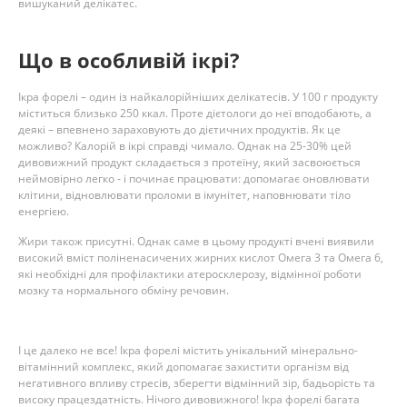
вишуканий делікатес.
Що в особливій ікрі?
Ікра форелі – один із найкалорійніших делікатесів. У 100 г продукту
міститься близько 250 ккал. Проте дієтологи до неї вподобають, а
деякі – впевнено зараховують до дієтичних продуктів. Як це
можливо? Калорій в ікрі справді чимало. Однак на 25-30% цей
дивовижний продукт складається з протеїну, який засвоюється
неймовірно легко - і починає працювати: допомагає оновлювати
клітини, відновлювати проломи в імунітет, наповнювати тіло
енергією.
Жири також присутні. Однак саме в цьому продукті вчені виявили
високий вміст поліненасичених жирних кислот Омега 3 та Омега 6,
які необхідні для профілактики атеросклерозу, відмінної роботи
мозку та нормального обміну речовин.
І це далеко не все! Ікра форелі містить унікальний мінерально-
вітамінний комплекс, який допомагає захистити організм від
негативного впливу стресів, зберегти відмінний зір, бадьорість та
високу працездатність. Нічого дивовижного! Ікра форелі багата