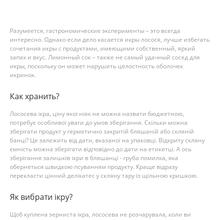
Разумеется, гастрономические эксперименты – это всегда
интересно. Однако если дело касается икры лосося, лучше избегать
сочетания икры с продуктами, имеющими собственный, яркий
запах и вкус. Лимонный сок – также не самый удачный сосед для
икры, поскольку он может нарушить целостность оболочек
икри
Как хранить?
Лососева ікра, ціну якої ніяк не можна назвати бюджетною,
потребує особливої уваги до умов зберігання. Скільки можна
зберігати продукт у герметично закритій бляшаній або скляній
банці? Це залежить від дати, вказаної на упаковці. Відкриту скляну
ємність можна зберігати відповідно до дати на етикетці. А ось
зберігання залишків ікри в бляшанці - груба помилка, яка
обернеться швидкою псуванням продукту. Краще відразу
перекласти цінний делікатес у скляну тару із щільною кришкою.
Як вибрати ікру?
Щоб куплена зерниста ікра, лососева не розчарувала, коли ви