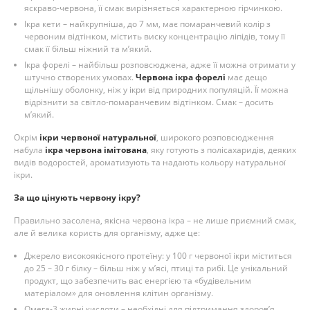
яскраво-червона, її смак вирізняється характерною гірчинкою.
Ікра кети – найкрупніша, до 7 мм, має помаранчевий колір з
червоним відтінком, містить виску концентрацію ліпідів, тому її
смак її більш ніжний та м’який.
Ікра форелі – найбільш розповсюджена, адже її можна отримати у
штучно створених умовах.
Червона ікра форелі
має дещо
щільнішу оболонку, ніж у ікри від природних популяцій. Її можна
відрізнити за світло-помаранчевим відтінком. Смак – досить
м’який.
Окрім
ікри червоної натуральної
, широкого розповсюдження
набула
ікра червона імітована
, яку готують з полісахаридів, деяких
видів водоростей, ароматизують та надають кольору натуральної
ікри.
За що цінують червону ікру?
Правильно засолена, якісна червона ікра – не лише приємний смак,
але й велика користь для організму, адже це:
Джерело високоякісного протеїну: у 100 г червоної ікри міститься
до 25 – 30 г білку – більш ніж у м’ясі, птиці та рибі. Це унікальний
продукт, що забезпечить вас енергією та «будівельним
матеріалом» для оновлення клітин організму.
Омега-3 жирні кислоти – необхідні для підтримання здоров’я