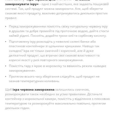
заморожувати ікру»
– одне з найчастіших, яке задають пошуковій
системі. Так, цей продукт можна заморозити. Але, щоб зберегти
смакові якості продукту, важливо дотримуватись декількох простих
правил:
Перед заморожуванням помістіть свіжу натуральну червону ікру
в друшляк та добре промийте під проточною водою, дайте стекти
зайвій рідині. Посоліть, додайте трохи олії та сорбінову кислоту.
Підготовлену ікру розкладіть у невеликі скляні банки або
пластикові контейнери зі щільними кришками. Навіщо так
складно? Ікра не тільки смачний і корисний, але й дуже
делікатний продукт, що втрачає свої смакові властивості та
корисні якості у разі повторного заморожування.
Помістіть тару з ікрою в морозилку та ввімкніть режим «швидке
заморожування».
Протягом всього часу зберігання слідкуйте, щоб продукт не
зазнав температурних коливань.
Щоб
ікра червона заморожена
залишилась смачною,
розморожувати також необхідно за усіма правилами. Дістаньте
контейнер з морозильної камери, помістіть у відділення з плюсовою
температурою та розморожуйте максимально повільно, протягом
декількох годин.