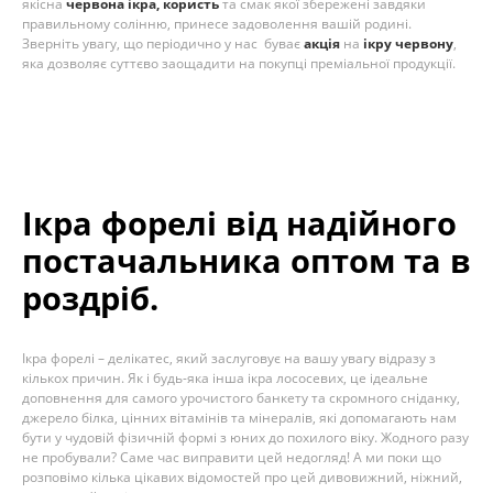
якісна
червона ікра, користь
та смак якої збережені завдяки
правильному солінню, принесе задоволення вашій родині.
Зверніть увагу, що періодично у нас буває
акція
на
ікру червону
,
яка дозволяє суттєво заощадити на покупці преміальної продукції.
Ікра форелі від надійного
постачальника оптом та в
роздріб.
Ікра форелі – делікатес, який заслуговує на вашу увагу відразу з
кількох причин. Як і будь-яка інша ікра лососевих, це ідеальне
доповнення для самого урочистого банкету та скромного сніданку,
джерело білка, цінних вітамінів та мінералів, які допомагають нам
бути у чудовій фізичній формі з юних до похилого віку. Жодного разу
не пробували? Саме час виправити цей недогляд! А ми поки що
розповімо кілька цікавих відомостей про цей дивовижний, ніжний,