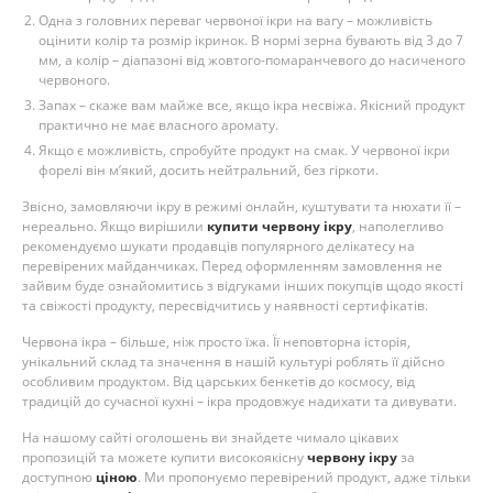
Одна з головних переваг червоної ікри на вагу – можливість
оцінити колір та розмір ікринок. В нормі зерна бувають від 3 до 7
мм, а колір – діапазоні від жовтого-помаранчевого до насиченого
червоного.
Запах – скаже вам майже все, якщо ікра несвіжа. Якісний продукт
практично не має власного аромату.
Якщо є можливість, спробуйте продукт на смак. У червоної ікри
форелі він м’який, досить нейтральний, без гіркоти.
Звісно, замовляючи ікру в режимі онлайн, куштувати та нюхати її –
нереально. Якщо вирішили
купити червону ікру
, наполегливо
рекомендуємо шукати продавців популярного делікатесу на
перевірених майданчиках. Перед оформленням замовлення не
зайвим буде ознайомитись з відгуками інших покупців щодо якості
та свіжості продукту, пересвідчитись у наявності сертифікатів.
Червона ікра – більше, ніж просто їжа. Її неповторна історія,
унікальний склад та значення в нашій культурі роблять її дійсно
особливим продуктом. Від царських бенкетів до космосу, від
традицій до сучасної кухні – ікра продовжує надихати та дивувати.
На нашому сайті оголошень ви знайдете чимало цікавих
пропозицій та можете купити високоякісну
червону
ікру
за
доступною
ціною
. Ми пропонуємо перевірений продукт, адже тільки