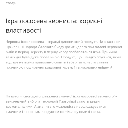
столу.
Ікра лососева зерниста: корисні
властивості
Червона ікра лососева – справді дивовижний продукт. Чи знаєте ви,
що корінні народи Далекого Сходу досить довго при вилові червоної
риби в період нересту в першу чергу позбавлялися ікри. Причина
таких дій була дуже прозаїчною. Продукт, що швидко псується, який
тоді ще не вміли правильно солити і зберігати, часто ставав
причиною поширення кишкової інфекції та жахливих епідемій.
На щастя, сьогодні справжньої смачної ікри лососевої зернистої –
величезний вибір, а технології її заготівлі стають дедалі
досконалішими. А значить, є можливість насолоджуватися
смачним і корисним продуктом не тільки у великі свята.