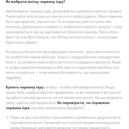
Як вибрати якісну червону ікру?
Щоб вибрати червону ікру, дотримуйтесь декількох простих правил.
Пам’ятайте: якісна ікра не має містити зайвої рідини. Вона повинна
бути однорідною, зернистою. Та, в жодному разі не сухою або
злиплою. Допускається наявність невеликої кількості «джусу» – соку,
що виділяється під час руйнування оболонок ікринок. Проте його
вміст не має бути більше, ніж 5% від загальної маси – інакше ікра
буде надто рідкою.
На кришці банки має бути два ряди символів – дата виготовлення
та особистий номер майстра. Згідно з традиційними стандартами
якості, ці символи мають бути витиснуті зсередини (випуклі). Якщо
ж цифри вдавлені всередину або просто надруковані фарбою, яка
легко стирається, – існує велика ймовірність, що перед вами
підробка.
Купить червону ікру
на вагу – особистий вибір кожного. Якщо
пощастить з добросовісним продавцем, то ви отримаєте всі шанси
придбати цінний делікатес за оптимальною ціною. На що звернути
увагу, щоб не розчаруватися?
Як перевірити, чи справжня
червона ікра
, яку вам пропонують придбати?
Перш за все, дізнайтесь про наявність дозвільних документів та
сертифікатів якості. Зазвичай на етикетці пакування вказується
назва продукції, дата виготовлення та термін придатності.