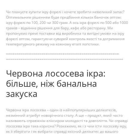
Чи плануєте купити ікру форелі і хочете зробити невеликий запас?
Оптимальним рішенням буде придбання кількох баночок оптом:
ікру форелі по 100, 200 чи 300 грам. А ось ікра форелі по 500 або 1000
грамів – відмінне рішення для бару, кафе або ресторану. Ми
пропонуємо прямі поставки від виробника та вигідні умови на ікру
форелі оптом, гарантуючи суворий контроль якості та дотримання
температурного режиму на кожному етапі логістики.
======================================================
========================================================
Червона лососева ікра:
більше, ніж банальна
закуска
Червона ікра лососева – один із найпопулярніших делікатесів,
незмінний атрибут новорічного столу. А ще – продукт, який часто
називають справжнім еліксиром молодості та довголіття. Чи справді
лососева ікра така корисна? Розкажемо, як і з чим їсти лососеву ікру,
як її зберігати і як вибрати справді якісний делікатес до вашого