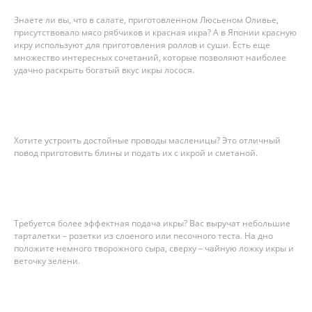
Знаете ли вы, что в салате, приготовленном Люсьеном Оливье,
присутствовало мясо рябчиков и красная икра? А в Японии красную
икру используют для приготовления роллов и суши. Есть еще
множество интересных сочетаний, которые позволяют наиболее
удачно раскрыть богатый вкус икры лосося.
Хотите устроить достойные проводы масленицы? Это отличный
повод приготовить блины и подать их с икрой и сметаной.
Требуется более эффектная подача икры? Вас выручат небольшие
тарталетки – розетки из слоеного или песочного теста. На дно
положите немного творожного сыра, сверху – чайную ложку икры и
веточку зелени.