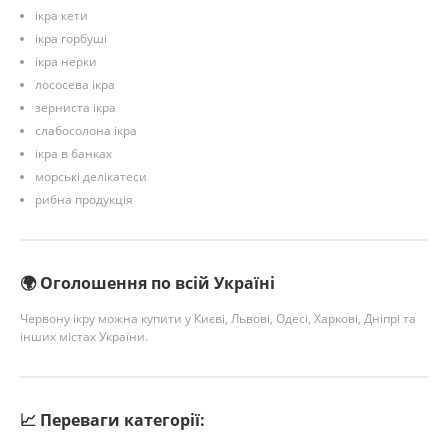
ікра кети
ікра горбуші
ікра нерки
лососева ікра
зерниста ікра
слабосолона ікра
ікра в банках
морські делікатеси
рибна продукція
🌍 Оголошення по всій Україні
Червону ікру можна купити у Києві, Львові, Одесі, Харкові, Дніпрі та
інших містах України.
📈 Переваги категорії: