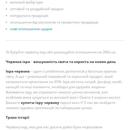
великий вибір ікри
оптовий та роздрібний продаж
натуральна продукція
оголошення від магазинів та приватних продавців
нові оголошення щодня
🚀 Купуйте червону ікру або розміщуйте оголошення на 300x.ua.
Червона ікра
–
вишуканість свята та користь на кожен день
Ікра червона
– один з улюблених делікатесів у багатьох країнах
світу. А ще – унікальний поживний та корисний продукт, який
засвоюється організмом на 95%. Ікра містить натрій, фосфор, калій,
кальцій та інші елементи, необхідні для здоров’я людини.
Вживаючи ікру, ви отримаєте чимало цінних вітамінів, але
особливо вона цінується за високий вміст Омега-3 жирних кислот.
Бажаєте
купити
ікру червону
гарної якості? У нас ви знайдете
чимало чудових пропозицій за найкращою ціною.
Трохи історії
Червону ікру, яка для нас досить довго була недешевим