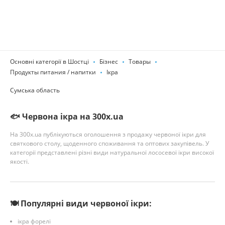
Основні категорії в Шостці
Бізнес
Товары
Продукты питания / напитки
Ікра
Сумська область
🐟 Червона ікра на 300x.ua
На 300x.ua публікуються оголошення з продажу червоної ікри для
святкового столу, щоденного споживання та оптових закупівель. У
категорії представлені різні види натуральної лососевої ікри високої
якості.
🍽️ Популярні види червоної ікри:
ікра форелі