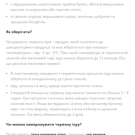
з підсушеними шматочками здобної булки, збитим вершковим
маслом та морською або чорною сіллю;
зі свіжим огірком, вершковим сиром, зеленою цибулею та
грецьким йогуртом.
Як зберігати?
Натуральна червона ікра – продукт, який належить до
швидкопсувної продукції та має зберігатися при низьких
температурах – від - 4 до - 6°C. При такій температурі, в герметичній,
скляній або металевій тарі, ікру можна зберігати до 12 місяців. Ось
ще декілька важливих правил:
В пластиковому пакуванні з герметичною кришкою ікру можна
зберігати в холодильнику до трьох тижнів.
Ікру, куплену на вагу, краще вжити протягом тижня.
У відкритій бляшанці червону ікру можна тримати не більше 5 – 6
годин. Контактуючи з киснем, вона швидко псується і втрачає
смакові якості. Якщо ви відкрили скляну або металеву баночку
ікри і не з’їли відразу, перекладіть її в контейнер зі щільною
кишкою. Так вона збережеться до 2 днів.
Чи можна заморожувати червону ікру?
Після запиту «
ікра червона ціна
», питання «
чи можна