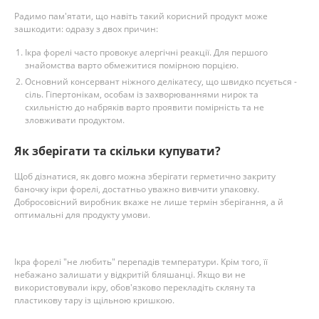
Радимо пам'ятати, що навіть такий корисний продукт може
зашкодити: одразу з двох причин:
Ікра форелі часто провокує алергічні реакції. Для першого
знайомства варто обмежитися помірною порцією.
Основний консервант ніжного делікатесу, що швидко псується -
сіль. Гіпертонікам, особам із захворюваннями нирок та
схильністю до набряків варто проявити помірність та не
зловживати продуктом.
Як зберігати та скільки купувати?
Щоб дізнатися, як довго можна зберігати герметично закриту
баночку ікри форелі, достатньо уважно вивчити упаковку.
Добросовісний виробник вкаже не лише термін зберігання, а й
оптимальні для продукту умови.
Ікра форелі "не любить" перепадів температури. Крім того, її
небажано залишати у відкритій бляшанці. Якщо ви не
використовували ікру, обов'язково перекладіть скляну та
пластикову тару із щільною кришкою.