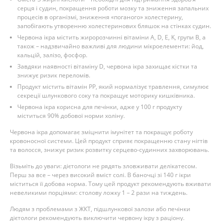
серця і судин, покращення роботи мозку та зниження запальних
процесів в організмі, зниження «поганого» холестерину,
запобігають утворенню холестеринових бляшок на стінках судин.
Червона ікра містить жиророзчинні вітаміни A, D, E, K, групи B, а
також – надзвичайно важливі для людини мікроелементи: йод,
кальцій, залізо, фосфор.
Завдяки наявності вітаміну D, червона ікра захищає кістки та
знижує ризик переломів.
Продукт містить вітамін PP, який нормалізує травлення, симулює
секреції шлункового соку та покращує моторику кишківника.
Червона ікра корисна для печінки, адже у 100 г продукту
міститься 90% добової норми холіну.
Червона ікра допомагає зміцнити імунітет та покращує роботу
кровоносної системи. Цей продукт сприяє покращенню стану нігтів
та волосся, знижує ризик розвитку серцево-судинних захворювань.
Візьміть до уваги: дієтологи не рядять зловживати делікатесом.
Перш за все – через високий вміст солі. В баночці зі 140 г ікри
міститься її добова норма. Тому цей продукт рекомендують вживати
невеликими порціями: столову ложку 1 – 2 рази на тиждень.
Людям з проблемами з ЖКТ, підшлункової залози або печінки
дієтологи рекомендують виключити червону ікру з раціону.