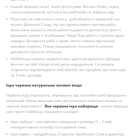
Самий перший салат, який приготував Люсьєн Олів’є, серед
інших компонентів, містив м’ясо рябчиків та червону ікру.
Поки ікру не навчились солити, щоб зберігати тривалий час,
жителі Далекого Сходу, під час промислового вилову риби,
величезну кількість потенційного дорогого делікатесу просто
викидали разом з тельбухами. Чому? Ікра дійсно псується дуже
швидко. Вживання риби з ікрою часто ставало причиною
масових отруєнь. Тільки поширення технології її соління
докорінно змінило ситуацію.
Найбільшу покупку червоної ікри здійснив музикант Джордж
Бенсон на свій п’ятдесятий день народження. Готуючись
«скромно» відсвяткувати свій ювілей, він придбав три тони ікри
за 3 млн. доларів.
Ікра червона натуральна: основні види
Червону ікру отримують, переважно, від лососевих риб природних
популяцій. Кожен вид ікри має свої унікальні зовнішні ознаки та
смакові властивості.
Яка червона ікра найкраща
– кожен вирішує
сам, проте найбільш поширені сьогодні:
Ікра горбуші – має ікринки середнього розміру (3 – 5 мм),
помаранчевого кольору та яскравий смак.
Ікра нерки – найдрібніша, її ікринки приблизно 3 мм в діаметрі,