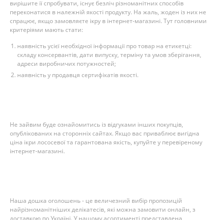
вирішите її спробувати, існує безліч різноманітних способів
переконатися в належній якості продукту. На жаль, жоден із них не
спрацює, якщо замовляєте ікру в інтернет-магазині. Тут головними
критеріями мають стати:
наявність усієї необхідної інформації про товар на етикетці:
складу консервантів, дати випуску, терміну та умов зберігання,
адреси виробничих потужностей;
наявність у продавця сертифікатів якості.
Не зайвим буде ознайомитись із відгуками інших покупців,
опублікованих на сторонніх сайтах. Якщо вас приваблює вигідна
ціна ікри лососевої та гарантована якість, купуйте у перевіреному
інтернет-магазині.
Наша дошка оголошень - це величезний вибір пропозицій
найрізноманітніших делікатесів, які можна замовити онлайн, з
доставкою по Україні. У нашому асортименті представлена