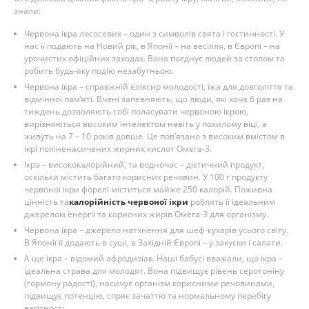
знали:
Червона ікра лососевих – один з символів свята і гостинності. У
нас її подають на Новий рік, в Японії – на весілля, в Європі – на
урочистих офіційних заходах. Вона поєднує людей за столом та
робить будь-яку подію незабутньою.
Червона ікра – справжній еліксир молодості, їжа для довголіття та
відмінної пам’яті. Вчені запевняють, що люди, які хоча б раз на
тиждень дозволяють собі поласувати червоною ікрою,
вирізняються високим інтелектом навіть у похилому віці, а
живуть на 7 – 10 років довше. Це пов’язано з високим вмістом в
ікрі поліненасичених жирних кислот Омега-3.
Ікра – висококалорійний, та водночас – дієтичний продукт,
оскільки містить багато корисних речовин. У 100 г продукту
червоної ікри форелі міститься майже 250 калорій. Поживна
цінність та
калорійність червоної ікри
роблять її ідеальним
джерелом енергії та корисних жирів Омега-3 для організму.
Червона ікра – джерело натхнення для шеф-кухарів усього світу.
В Японії її додають в суші, в Західній Європі – у закуски і салати.
А ще ікра – відомий афродизіак. Наші бабусі вважали, що ікра –
ідеальна страва для молодят. Вона підвищує рівень серотоніну
(гормону радості), насичує організм корисними речовинами,
підвищує потенцію, спряє зачаттю та нормальному перебігу
вагітності.