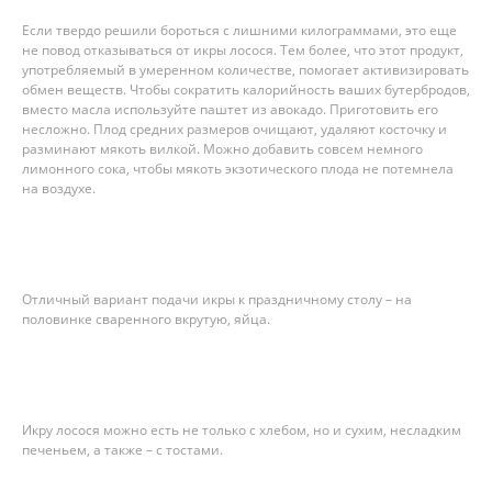
Если твердо решили бороться с лишними килограммами, это еще
не повод отказываться от икры лосося. Тем более, что этот продукт,
употребляемый в умеренном количестве, помогает активизировать
обмен веществ. Чтобы сократить калорийность ваших бутербродов,
вместо масла используйте паштет из авокадо. Приготовить его
несложно. Плод средних размеров очищают, удаляют косточку и
разминают мякоть вилкой. Можно добавить совсем немного
лимонного сока, чтобы мякоть экзотического плода не потемнела
на воздухе.
Отличный вариант подачи икры к праздничному столу – на
половинке сваренного вкрутую, яйца.
Икру лосося можно есть не только с хлебом, но и сухим, несладким
печеньем, а также – с тостами.