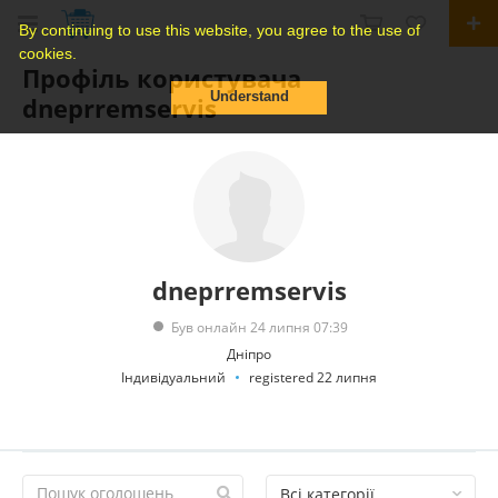
By continuing to use this website, you agree to the use of
cookies.
Профіль користувача
Understand
dneprremservis
dneprremservis
Був онлайн 24 липня 07:39
Дніпро
Індивідуальний
registered 22 липня
Всі категорії