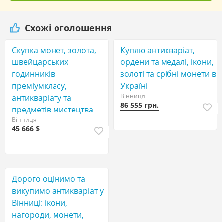
Схожі оголошення
Скупка монет, золота,
Куплю антикваріат,
швейцарських
ордени та медалі, ікони,
годинників
золоті та срібні монети в
преміумкласу,
Україні
Вінниця
антикваріату та
86 555 грн.
предметів мистецтва
Вінниця
45 666 $
Дорого оцінимо та
викупимо антикваріат у
Вінниці: ікони,
нагороди, монети,