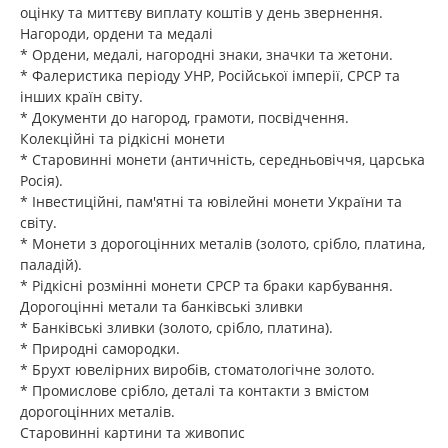
оцінку та миттєву виплату коштів у день звернення.
Нагороди, ордени та медалі
* Ордени, медалі, нагородні знаки, значки та жетони.
* Фалеристика періоду УНР, Російської імперії, СРСР та
інших країн світу.
* Документи до нагород, грамоти, посвідчення.
Колекційні та рідкісні монети
* Старовинні монети (античність, середньовіччя, царська
Росія).
* Інвестиційні, пам'ятні та ювілейні монети України та
світу.
* Монети з дорогоцінних металів (золото, срібло, платина,
паладій).
* Рідкісні розмінні монети СРСР та браки карбування.
Дорогоцінні метали та банківські зливки
* Банківські зливки (золото, срібло, платина).
* Природні самородки.
* Брухт ювелірних виробів, стоматологічне золото.
* Промислове срібло, деталі та контакти з вмістом
дорогоцінних металів.
Старовинні картини та живопис