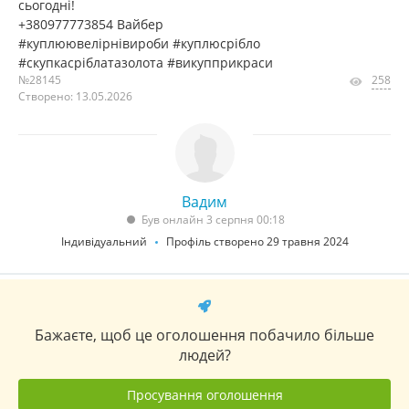
сьогодні!
+380977773854 Вайбер
#куплюювелірнівироби #куплюсрібло
#скупкасріблатазолота #викупприкраси
№28145
258
Створено: 13.05.2026
Вадим
Був онлайн 3 серпня 00:18
Індивідуальний
Профіль створено 29 травня 2024
Бажаєте, щоб це оголошення побачило більше
людей?
Просування оголошення