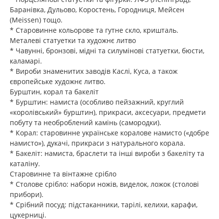
Баранівка, Дульово, Коростень, Городниця, Мейсен
(Meissen) тощо.
* Старовинне кольорове та гутне скло, кришталь.
Металеві статуетки та художнє литво
* Чавунні, бронзові, мідні та силумінові статуетки, бюсти,
каламарі.
* Вироби знаменитих заводів Каслі, Куса, а також
європейське художнє литво.
Бурштин, корал та бакеліт
* Бурштин: намиста (особливо пейзажний, круглий
«королівський» бурштин), прикраси, аксесуари, предмети
побуту та необроблений камінь (самородки).
* Корал: старовинне українське коралове намисто («добре
намисто»), дукачі, прикраси з натурального корала.
* Бакеліт: намиста, браслети та інші вироби з бакеліту та
каталіну.
Старовинне та вінтажне срібло
* Столове срібло: набори ножів, виделок, ложок (столові
прибори).
* Срібний посуд: підстаканники, тарілі, келихи, карафи,
цукерниці.