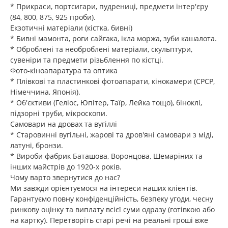
* Прикраси, портсигари, пудрениці, предмети інтер'єру
(84, 800, 875, 925 проби).
Екзотичні матеріали (кістка, бивні)
* Бивні мамонта, роги сайгака, ікла моржа, зуби кашалота.
* Оброблені та необроблені матеріали, скульптури,
сувеніри та предмети різьблення по кістці.
Фото-кіноапаратура та оптика
* Плівкові та пластинкові фотоапарати, кінокамери (СРСР,
Німеччина, Японія).
* Об'єктиви (Геліос, Юпітер, Таїр, Лейка тощо), біноклі,
підзорні труби, мікроскопи.
Самовари на дровах та вугіллі
* Старовинні вугільні, жарові та дров'яні самовари з міді,
латуні, бронзи.
* Вироби фабрик Баташова, Воронцова, Шемаріних та
інших майстрів до 1920-х років.
Чому варто звернутися до нас?
Ми завжди орієнтуємося на інтереси наших клієнтів.
Гарантуємо повну конфіденційність, безпеку угоди, чесну
ринкову оцінку та виплату всієї суми одразу (готівкою або
на картку). Перетворіть старі речі на реальні гроші вже