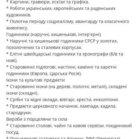
* Картини, гравюри, ескізи та графіка.
* Роботи українських, європейських та радянських
художників.
* Полотна періоду соцреалізму, авангарду та класичного
живопису.
Годинники (наручні, кишенькові, інтер'єрні)
* Наручні та кишенькові годинники СРСР у золотих,
позолочених та сталевих корпусах.
* Елітні швейцарські годинники та хронографи (б/в та
нові).
* Старовинні підлогові, настінні, камінні та каретні
годинники (Європа, Царська Росія).
Ікони та культові предмети
* Старовинні ікони (на дереві, полотні, металі), складені
ікони (складні).
* Срібні та мідні оклади, вівтарі, хрести, енколпіони.
* Предмети церковного начиння, лампади, кадила,
стародруки.
Вироби з порцеляни та скла
* Старовинні столові, чайні та кавові сервізи, поодинокий
посуд.
* Порцелянові статуетки та фігурки: ЛФЗ (Ленінград),