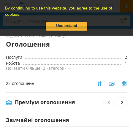
By continuing to use this website, you agree to the use of
cookies.
Understand
Додому
Оголошення у Вінниці
Оголошення
Послуги
2
Робота
1
Показати більше (2 категорії)
22 оголошень
Продажа гусеничних кранів МКГ-25БР від
власника.
Преміум оголошення
Звичайні оголошення