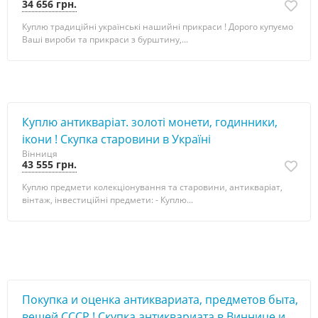
34 656 грн.
Куплю традиційні українські нашийні прикраси ! Дорого купуємо
Ваші вироби та прикраси з бурштину,...
Куплю антикваріат. золоті монети, годинники,
ікони ! Скупка старовини в Україні
Вінниця
43 555 грн.
Куплю предмети колекціонування та старовини, антикваріат,
вінтаж, інвестиційні предмети: - Куплю...
Покупка и оценка антиквариата, предметов быта,
вещей СССР ! Скупка антиквариата в Виннице и