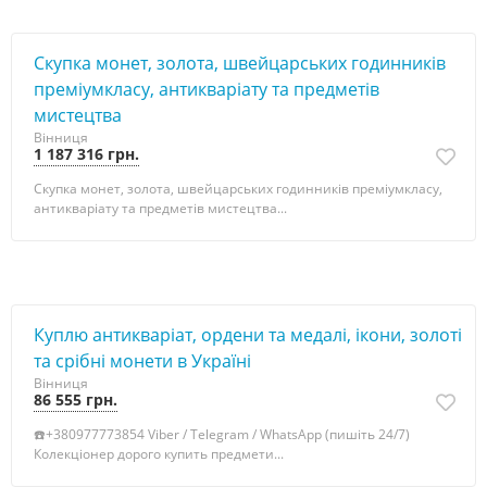
Скупка монет, золота, швейцарських годинників
преміумкласу, антикваріату та предметів
мистецтва
Вінниця
1 187 316 грн.
Скупка монет, золота, швейцарських годинників преміумкласу,
антикваріату та предметів мистецтва...
Куплю антикваріат, ордени та медалі, ікони, золоті
та срібні монети в Україні
Вінниця
86 555 грн.
☎️+380977773854 Viber / Telegram / WhatsApp (пишіть 24/7)
Колекціонер дорого купить предмети...