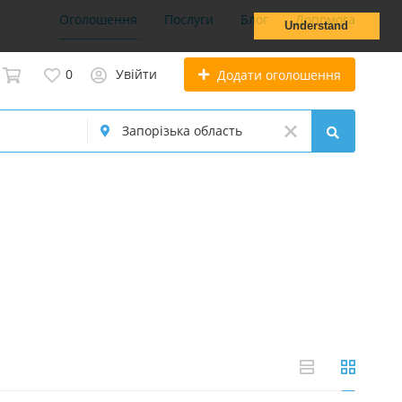
Оголошення
Послуги
Блог
Допомога
Understand
0
Увійти
Додати оголошення