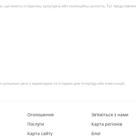
мети, що мають історичну, культурну або колекційну цінність. Тут представле
є унікальні речі з характером та історією для інтер’єру або інвестицій.
Оголошення
Зв'яжіться з нами
Послуги
Карта регіонів
Карта сайту
Блог