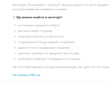
Категорія “Антикваріат і колекції” об’єднує рідкісні та цінні пред
для поціновувачів справжніх знахідок.
🪙
Що можна знайти в категорії:
антикварні предмети побуту
вінтажні меблі та декор
колекційні монети та банкноти
старовинний посуд і вироби з кераміки
рідкісні книги та друковані видання
картини, гравюри та предмети мистецтва
колекційні сувеніри та предмети з історією
Ця категорія підходить як для колекціонерів, так і для тих, хто шука
На головну 300x.ua