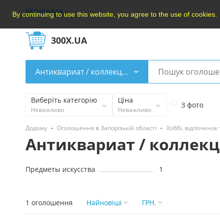
Українська
By continuing to use this website, you agree to the use of cookies.
300X.UA
Антиквариат / коллекции
Виберіть категорію
Ціна
З фото
Неважливо
Неважливо
Додому
Оголошення в Запорізькій області
Хоббі, відпочинок 
Антиквариат / коллек
Предметы искусства
1
1 оголошення
Найновішi
ГРН.