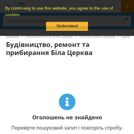
By continuing to use this website, you agree to the use of
cookies.
Understand
Додому
Оголошення в Білій Церкві
Послуги Біла Церква
Будівн
Будівництво, ремонт та
прибирання Біла Церква
Оголошень не знайдено
Перевірте пошуковий запит і повторіть спробу.