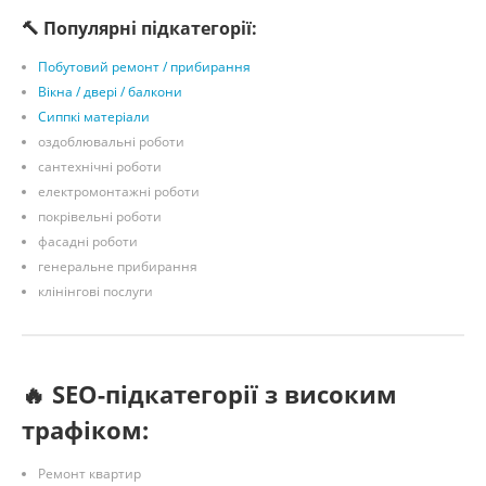
🔨 Популярні підкатегорії:
Побутовий ремонт / прибирання
Вікна / двері / балкони
Сиппкі матеріали
оздоблювальні роботи
сантехнічні роботи
електромонтажні роботи
покрівельні роботи
фасадні роботи
генеральне прибирання
клінінгові послуги
🔥 SEO-підкатегорії з високим
трафіком:
Ремонт квартир