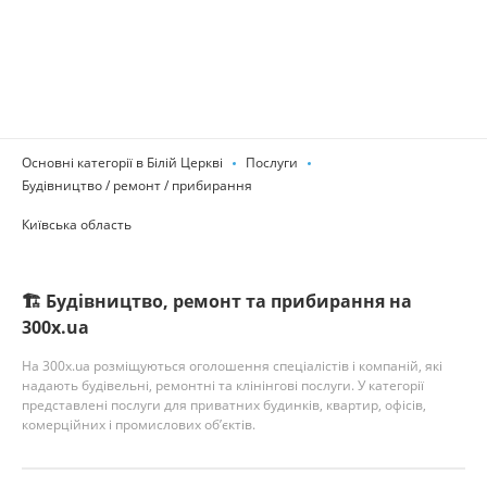
Основні категорії в Білій Церкві
Послуги
Будівництво / ремонт / прибирання
Київська область
🏗️ Будівництво, ремонт та прибирання на
300x.ua
На 300x.ua розміщуються оголошення спеціалістів і компаній, які
надають будівельні, ремонтні та клінінгові послуги. У категорії
представлені послуги для приватних будинків, квартир, офісів,
комерційних і промислових об’єктів.