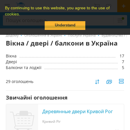
By continuing to use this website, you agree to the use of
cookies.
Understand
Додому
Оголошення в Україні
Послуги Україна
Будівництво / р
Вікна / двері / балкони в Україна
Вікна
17
Двері
7
Балкони та лоджії
5
29 оголошень
Звичайні оголошення
Деревянные двери Кривой Рог
Кривий Ріг