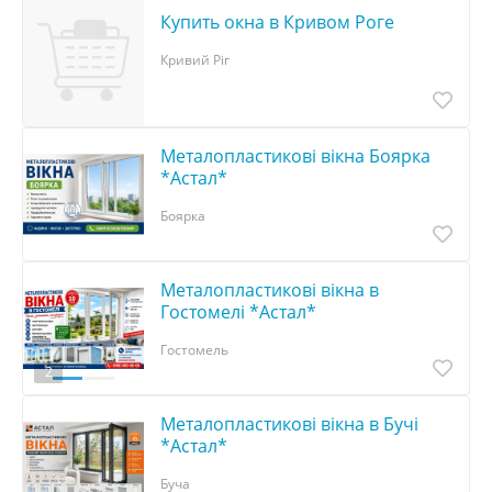
Купить окна в Кривом Роге
Кривий Ріг
Металопластикові вікна Боярка
*Астал*
Боярка
Металопластикові вікна в
Гостомелі *Астал*
Гостомель
2
Металопластикові вікна в Бучі
*Астал*
Буча