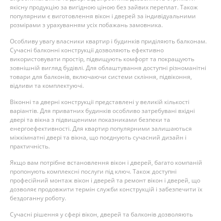
якісну продукцію за вигідною ціною без зайвих переплат. Також
популярним є виготовлення вікон і дверей за індивідуальними
розмірами з урахуванням усіх побажань замовника.
Особливу увагу власники квартир і будинків приділяють балконам.
Сучасні балконні конструкції дозволяють ефективно
використовувати простір, підвищують комфорт та покращують
зовнішній вигляд будівлі. Для облаштування доступні різноманітні
товари для балконів, включаючи системи скління, підвіконня,
відливи та комплектуючі.
Віконні та дверні конструкції представлені у великій кількості
варіантів. Для приватних будинків особливо затребувані вхідні
двері та вікна з підвищеними показниками безпеки та
енергоефективності. Для квартир популярними залишаються
міжкімнатні двері та вікна, що поєднують сучасний дизайн і
практичність.
Якщо вам потрібне встановлення вікон і дверей, багато компаній
пропонують комплексні послуги під ключ. Також доступні
професійний монтаж вікон і дверей та ремонт вікон і дверей, що
дозволяє продовжити термін служби конструкцій і забезпечити їх
бездоганну роботу.
Сучасні рішення у сфері вікон, дверей та балконів дозволяють