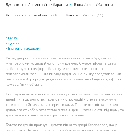
Будівництво / ремонт / прибирання
Вікна / двері / балкони
Дніпропетровська область
(18)
Київська область
(11)
•
Окна
•
Двери
•
Балконы / лоджии
Вікна, двері та балкони є важливими елементами будь-якого
житлового чи комерційного приміщення. Сучасні вікна та двері
забезпечують комфорт, безпеку, енергоефективність та
привабливий зовнішній вигляд будинку. На ринку представлений
широкий вибір продукції для квартир, приватних будинків, офісів і
комерційних об'єктів.
Сьогодні великим попитом користуються металопластикові вікна та
двері, які відрізняються довговічністю, надійністю та високими
теплоізоляційними характеристиками. Пластикові вікна та двері
допомагають зберігати тепло в приміщенні, захищають від шуму та
дозволяють зменшити витрати на опалення.
Багато покупців прагнуть купити вікна та двері безпосередньо у
виробника. Вікна та двері від виробника дозволяють отримати