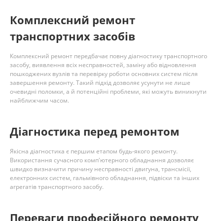
Комплексний ремонт
транспортних засобів
Комплексний ремонт передбачає повну діагностику транспортного
засобу, виявлення всіх несправностей, заміну або відновлення
пошкоджених вузлів та перевірку роботи основних систем після
завершення ремонту. Такий підхід дозволяє усунути не лише
очевидні поломки, а й потенційні проблеми, які можуть виникнути
найближчим часом.
Діагностика перед ремонтом
Якісна діагностика є першим етапом будь-якого ремонту.
Використання сучасного комп'ютерного обладнання дозволяє
швидко визначити причину несправності двигуна, трансмісії,
електронних систем, гальмівного обладнання, підвіски та інших
агрегатів транспортного засобу.
Переваги професійного ремонту