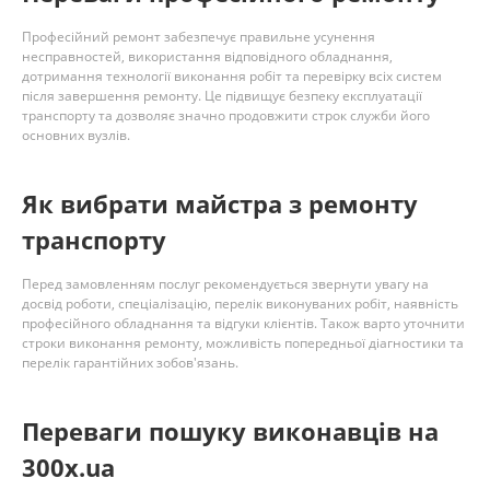
Професійний ремонт забезпечує правильне усунення
несправностей, використання відповідного обладнання,
дотримання технології виконання робіт та перевірку всіх систем
після завершення ремонту. Це підвищує безпеку експлуатації
транспорту та дозволяє значно продовжити строк служби його
основних вузлів.
Як вибрати майстра з ремонту
транспорту
Перед замовленням послуг рекомендується звернути увагу на
досвід роботи, спеціалізацію, перелік виконуваних робіт, наявність
професійного обладнання та відгуки клієнтів. Також варто уточнити
строки виконання ремонту, можливість попередньої діагностики та
перелік гарантійних зобов'язань.
Переваги пошуку виконавців на
300x.ua