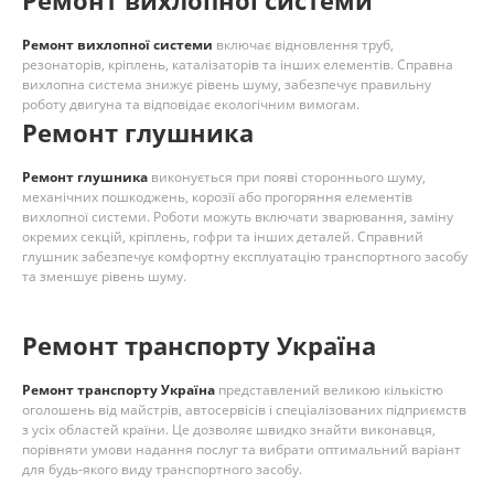
Ремонт вихлопної системи
Ремонт вихлопної системи
включає відновлення труб,
резонаторів, кріплень, каталізаторів та інших елементів. Справна
вихлопна система знижує рівень шуму, забезпечує правильну
роботу двигуна та відповідає екологічним вимогам.
Ремонт глушника
Ремонт глушника
виконується при появі стороннього шуму,
механічних пошкоджень, корозії або прогоряння елементів
вихлопної системи. Роботи можуть включати зварювання, заміну
окремих секцій, кріплень, гофри та інших деталей. Справний
глушник забезпечує комфортну експлуатацію транспортного засобу
та зменшує рівень шуму.
Ремонт транспорту Україна
Ремонт транспорту Україна
представлений великою кількістю
оголошень від майстрів, автосервісів і спеціалізованих підприємств
з усіх областей країни. Це дозволяє швидко знайти виконавця,
порівняти умови надання послуг та вибрати оптимальний варіант
для будь-якого виду транспортного засобу.