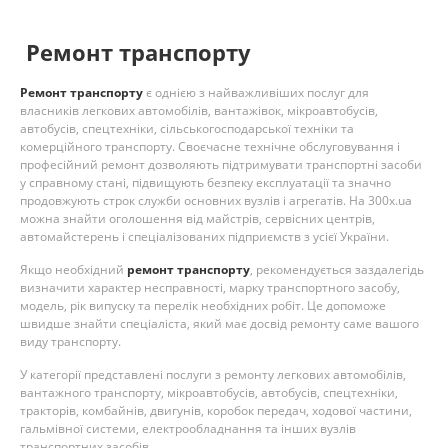
Ремонт транспорту
Ремонт транспорту
є однією з найважливіших послуг для
власників легкових автомобілів, вантажівок, мікроавтобусів,
автобусів, спецтехніки, сільськогосподарської техніки та
комерційного транспорту. Своєчасне технічне обслуговування і
професійний ремонт дозволяють підтримувати транспортні засоби
у справному стані, підвищують безпеку експлуатації та значно
продовжують строк служби основних вузлів і агрегатів. На 300x.ua
можна знайти оголошення від майстрів, сервісних центрів,
автомайстерень і спеціалізованих підприємств з усієї України.
Якщо необхідний
ремонт транспорту
, рекомендується заздалегідь
визначити характер несправності, марку транспортного засобу,
модель, рік випуску та перелік необхідних робіт. Це допоможе
швидше знайти спеціаліста, який має досвід ремонту саме вашого
виду транспорту.
У категорії представлені послуги з ремонту легкових автомобілів,
вантажного транспорту, мікроавтобусів, автобусів, спецтехніки,
тракторів, комбайнів, двигунів, коробок передач, ходової частини,
гальмівної системи, електрообладнання та інших вузлів
транспортних засобів.