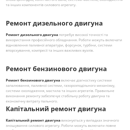
та інших компонентів силового агрегату.
Ремонт дизельного двигуна
Ремонт дизельного двигуна
потребує високої точності та
використання професійного обладнання. Роботи можуть включати
відновлення паливної апаратури, форсунок, турбіни, системи
впорскування, компресії та інших важливих вузлів.
Ремонт бензинового двигуна
Ремонт бензинового двигуна
включає діагностику системи
запалювання, паливної системи, газорозподільного механізму,
системи охолодження, мастила та інших агрегатів. Правильне
виконання ремонту забезпечує стабільну роботу двигуна та
економічну витрату пального.
Капітальний ремонт двигуна
Капітальний ремонт двигуна
виконується у випадках значного
зношування силового агрегату. Роботи можуть включати повне