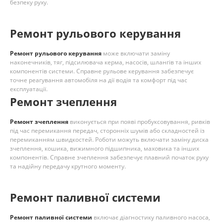
безпеку руху.
Ремонт рульового керування
Ремонт рульового керування
може включати заміну
наконечників, тяг, підсилювача керма, насосів, шлангів та інших
компонентів системи. Справне рульове керування забезпечує
точне реагування автомобіля на дії водія та комфорт під час
експлуатації.
Ремонт зчеплення
Ремонт зчеплення
виконується при появі пробуксовування, ривків
під час перемикання передач, сторонніх шумів або складностей із
перемиканням швидкостей. Роботи можуть включати заміну диска
зчеплення, кошика, вижимного підшипника, маховика та інших
компонентів. Справне зчеплення забезпечує плавний початок руху
та надійну передачу крутного моменту.
Ремонт паливної системи
Ремонт паливної системи
включає діагностику паливного насоса,