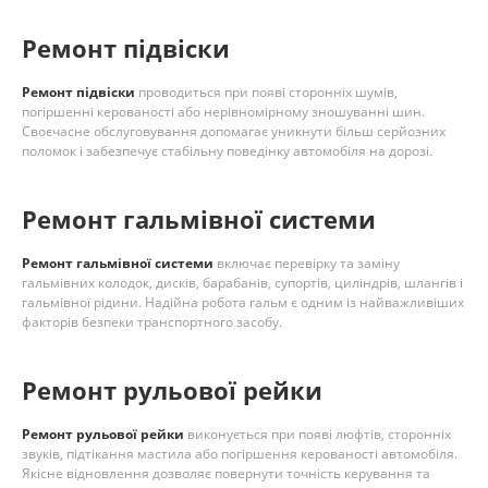
Ремонт підвіски
Ремонт підвіски
проводиться при появі сторонніх шумів,
погіршенні керованості або нерівномірному зношуванні шин.
Своєчасне обслуговування допомагає уникнути більш серйозних
поломок і забезпечує стабільну поведінку автомобіля на дорозі.
Ремонт гальмівної системи
Ремонт гальмівної системи
включає перевірку та заміну
гальмівних колодок, дисків, барабанів, супортів, циліндрів, шлангів і
гальмівної рідини. Надійна робота гальм є одним із найважливіших
факторів безпеки транспортного засобу.
Ремонт рульової рейки
Ремонт рульової рейки
виконується при появі люфтів, сторонніх
звуків, підтікання мастила або погіршення керованості автомобіля.
Якісне відновлення дозволяє повернути точність керування та