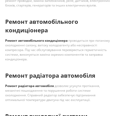
ремонт проводки, заміна запобіжників, реле, датчиків, електронних
блоків, стартерів, генераторів та інших електричних вузлів.
Ремонт автомобільного
кондиціонера
Ремонт автомобільного кондиціонера
проводиться при поганому
охолодженні салону, витоку холодоагенту або несправності
компресора. Під час обслуговування перевіряється герметичність
системи, виконується заміна окремих компонентів та заправка
кондиціонера.
Ремонт радіатора автомобіля
Ремонт радіатора автомобіля
дозволяє усунути протікання,
механічні пошкодження та порушення роботи системи
охолодження. Справний радіатор забезпечує підтримання
оптимальної температури двигуна під час експлуатації.