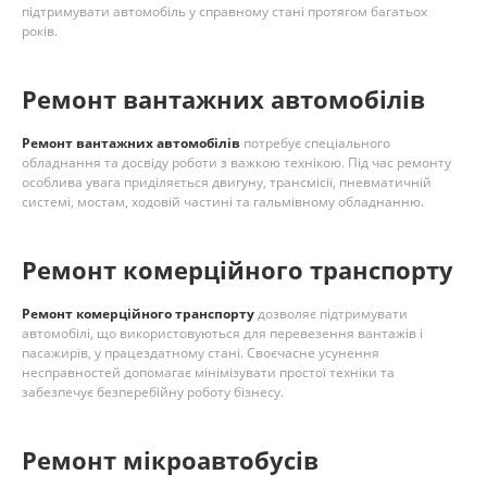
підтримувати автомобіль у справному стані протягом багатьох
років.
Ремонт вантажних автомобілів
Ремонт вантажних автомобілів
потребує спеціального
обладнання та досвіду роботи з важкою технікою. Під час ремонту
особлива увага приділяється двигуну, трансмісії, пневматичній
системі, мостам, ходовій частині та гальмівному обладнанню.
Ремонт комерційного транспорту
Ремонт комерційного транспорту
дозволяє підтримувати
автомобілі, що використовуються для перевезення вантажів і
пасажирів, у працездатному стані. Своєчасне усунення
несправностей допомагає мінімізувати простої техніки та
забезпечує безперебійну роботу бізнесу.
Ремонт мікроавтобусів