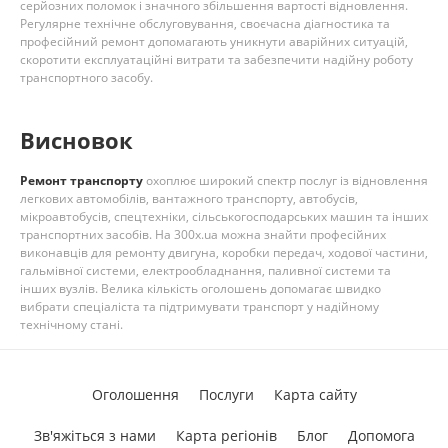
серйозних поломок і значного збільшення вартості відновлення.
Регулярне технічне обслуговування, своєчасна діагностика та
професійний ремонт допомагають уникнути аварійних ситуацій,
скоротити експлуатаційні витрати та забезпечити надійну роботу
транспортного засобу.
Висновок
Ремонт транспорту
охоплює широкий спектр послуг із відновлення
легкових автомобілів, вантажного транспорту, автобусів,
мікроавтобусів, спецтехніки, сільськогосподарських машин та інших
транспортних засобів. На 300x.ua можна знайти професійних
виконавців для ремонту двигуна, коробки передач, ходової частини,
гальмівної системи, електрообладнання, паливної системи та
інших вузлів. Велика кількість оголошень допомагає швидко
вибрати спеціаліста та підтримувати транспорт у надійному
технічному стані.
Оголошення
Послуги
Карта сайту
Зв'яжіться з нами
Карта регіонів
Блог
Допомога