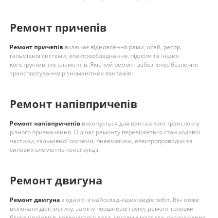
Ремонт причепів
Ремонт причепів
включає відновлення рами, осей, ресор,
гальмівної системи, електрообладнання, підлоги та інших
конструктивних елементів. Якісний ремонт забезпечує безпечне
транспортування різноманітних вантажів.
Ремонт напівпричепів
Ремонт напівпричепів
виконується для вантажного транспорту
різного призначення. Під час ремонту перевіряється стан ходової
частини, гальмівної системи, пневматики, електропроводки та
силових елементів конструкції.
Ремонт двигуна
Ремонт двигуна
є одним із найскладніших видів робіт. Він може
включати діагностику, заміну поршневої групи, ремонт головки
блока циліндрів, колінчастого вала, системи мастила, охолодження