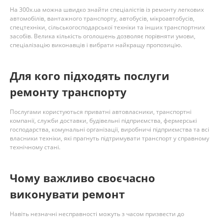
На 300x.ua можна швидко знайти спеціалістів із ремонту легкових
автомобілів, вантажного транспорту, автобусів, мікроавтобусів,
спецтехніки, сільськогосподарської техніки та інших транспортних
засобів. Велика кількість оголошень дозволяє порівняти умови,
спеціалізацію виконавців і вибрати найкращу пропозицію.
Для кого підходять послуги
ремонту транспорту
Послугами користуються приватні автовласники, транспортні
компанії, служби доставки, будівельні підприємства, фермерські
господарства, комунальні організації, виробничі підприємства та всі
власники техніки, які прагнуть підтримувати транспорт у справному
технічному стані.
Чому важливо своєчасно
виконувати ремонт
Навіть незначні несправності можуть з часом призвести до