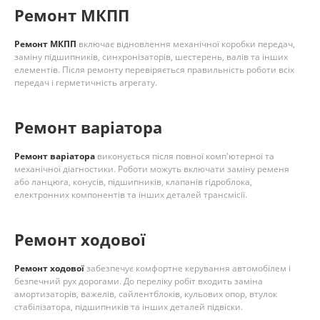
Ремонт МКПП
Ремонт МКПП
включає відновлення механічної коробки передач,
заміну підшипників, синхронізаторів, шестерень, валів та інших
елементів. Після ремонту перевіряється правильність роботи всіх
передач і герметичність агрегату.
Ремонт варіатора
Ремонт варіатора
виконується після повної комп'ютерної та
механічної діагностики. Роботи можуть включати заміну ременя
або ланцюга, конусів, підшипників, клапанів гідроблока,
електронних компонентів та інших деталей трансмісії.
Ремонт ходової
Ремонт ходової
забезпечує комфортне керування автомобілем і
безпечний рух дорогами. До переліку робіт входить заміна
амортизаторів, важелів, сайлентблоків, кульових опор, втулок
стабілізатора, підшипників та інших деталей підвіски.