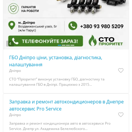
4
ГБО Дніпро ціни, установка, діагностика,
налаштування
Дніпро
СТО “Пріоритет” виконує установку ГБО, діагностику та
налаштування ГБО в Дніпрі. Працюємо з 2015...
Заправка и ремонт автокoндиционеров в Днепре
aвтосервис Pro Service
Дніпро
Заправка и ремонт кондиционера авто в автосервисе Pro
Service. Днепр ул. Академика Белелюбского...