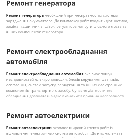
Ремонт генератора
Ремонт генератора
необхідний при несправностях системи
заряджання акумулятора. До комплексу робіт входить діагностика,
заміна підшипників, щіток, регулятора напруги, діодного моста та
інших компонентів генератора.
Ремонт електрообладнання
автомобіля
Ремонт електрообладнання автомобіля
включає пошук
несправностей електропроводки, блоків керування, датчиків,
освітлення, систем запуску, заряджання та інших електронних
компонентів транспортного засобу. Сучасне діагностичне
обладнання дозволяє швидко визначити причину несправності.
Ремонт автоелектрики
Ремонт автоелектрики
охоплює широкий спектр робіт із
відновлення електричних систем автомобіля. До них належать