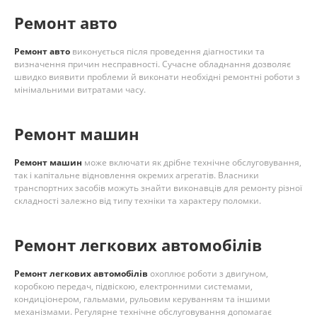
Ремонт авто
Ремонт авто
виконується після проведення діагностики та
визначення причин несправності. Сучасне обладнання дозволяє
швидко виявити проблеми й виконати необхідні ремонтні роботи з
мінімальними витратами часу.
Ремонт машин
Ремонт машин
може включати як дрібне технічне обслуговування,
так і капітальне відновлення окремих агрегатів. Власники
транспортних засобів можуть знайти виконавців для ремонту різної
складності залежно від типу техніки та характеру поломки.
Ремонт легкових автомобілів
Ремонт легкових автомобілів
охоплює роботи з двигуном,
коробкою передач, підвіскою, електронними системами,
кондиціонером, гальмами, рульовим керуванням та іншими
механізмами. Регулярне технічне обслуговування допомагає