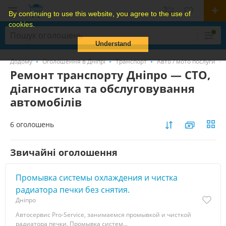
By continuing to use this website, you agree to the use of
cookies.
Understand
Додому
Оголошення в Дніпрі
Транспорт
Авто / мото послуги
Ремонт транспорту Дніпро — СТО,
діагностика та обслуговування
автомобілів
6 оголошень
Звичайні оголошення
Промывка системы охлаждения и чистка
радиатора печки без снятия.
Дніпро
Автосервис Pro-Service, занимаемся промывкой и чисткой
радиатора печки. Промывка систем...