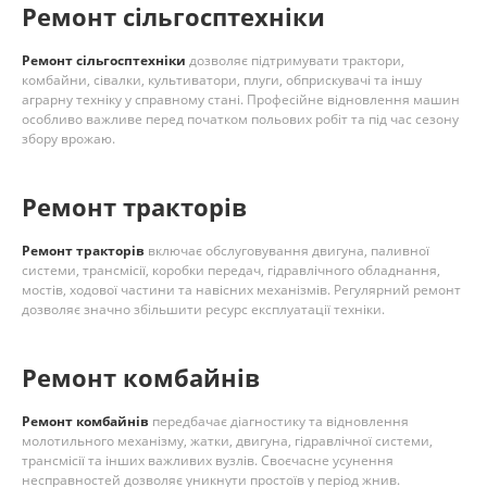
Ремонт сільгосптехніки
Ремонт сільгосптехніки
дозволяє підтримувати трактори,
комбайни, сівалки, культиватори, плуги, обприскувачі та іншу
аграрну техніку у справному стані. Професійне відновлення машин
особливо важливе перед початком польових робіт та під час сезону
збору врожаю.
Ремонт тракторів
Ремонт тракторів
включає обслуговування двигуна, паливної
системи, трансмісії, коробки передач, гідравлічного обладнання,
мостів, ходової частини та навісних механізмів. Регулярний ремонт
дозволяє значно збільшити ресурс експлуатації техніки.
Ремонт комбайнів
Ремонт комбайнів
передбачає діагностику та відновлення
молотильного механізму, жатки, двигуна, гідравлічної системи,
трансмісії та інших важливих вузлів. Своєчасне усунення
несправностей дозволяє уникнути простоїв у період жнив.