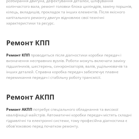
розбирання двигуна, дефектування деталей, шліфування
колінчастого вала, ремонт головки блока циліндрів, заміну поршнів,
кілець, вкладишів, прокладок та інших елементів. Після якісного
капітального ремонту двигун відновлює свої технічні
характеристики та ресурс.
Ремонт КПП
Ремонт КПП
проводиться після діагностики коробки передач і
визначення несправних вузлів. Роботи можуть включати заміну
підшипників, шестерень, синхронізаторів, валів, ущільнювачів та
інших деталей. Справна коробка передач забезпечує плавне
перемикання передач і стабільну роботу трансмісії.
Ремонт АКПП
Ремонт АКПП
потребує спеціального обладнання та високої
кваліфікації майстрів. Автоматичні коробки передач містять складні
гідравлічні та електронні системи, тому професійна діагностика є
обов'язковою перед початком ремонту.