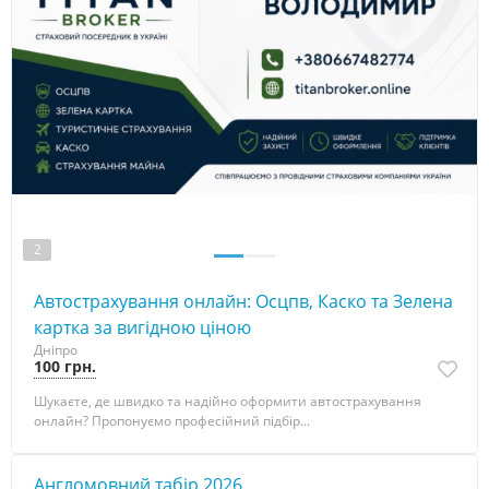
2
Автострахування онлайн: Осцпв, Каско та Зелена
картка за вигідною ціною
Дніпро
100 грн.
Шукаєте, де швидко та надійно оформити автострахування
онлайн? Пропонуємо професійний підбір...
Англомовний табір 2026