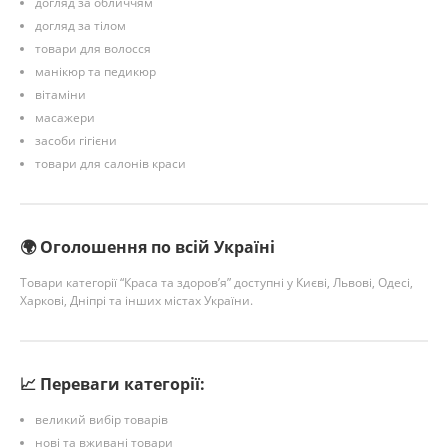
догляд за обличчям
догляд за тілом
товари для волосся
манікюр та педикюр
вітаміни
масажери
засоби гігієни
товари для салонів краси
🌍 Оголошення по всій Україні
Товари категорії “Краса та здоров’я” доступні у Києві, Львові, Одесі,
Харкові, Дніпрі та інших містах України.
📈 Переваги категорії:
великий вибір товарів
нові та вживані товари