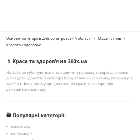
Основні категорії в Дніпропетровській області
Мода і стиль
Красота / здоровье
💄 Краса та здоров’я на 300x.ua
На 300x.ua публікуються оголошення з продажу товарів для краси,
догляду та здоров’я. У категорії представлені косметика, парфумерія,
засоби гігієни, аксесуари для салонів краси та товари для
домашнього догляду.
🛍️ Популярні категорії:
косметика
парфумерія