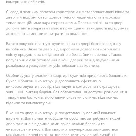
комерційних об'єктів.
Сьогодні великим попитом користуються металопластикові вікна та
двері, які відрізняються довговічністю, надійністю та високими
теплоізоляційними характеристиками. Пластикові вікна та двері
допомагають зберігати тепло в приміщенні, захищають від шуму та
дозволяють зменшити витрати на опалення.
Багато покупців прагнуть купити вікна та двері безпосередньо у
виробника. Вікна та двері від виробника дозволяють отримати
якісну продукцію за вигідною ціною без зайвих переплат. Також
популярним є виготовлення вікон і дверей за індивідуальними
розмірами з урахуванням усіх побажань замовника.
Особливу увагу власники квартир і будинків приділяють балконам.
Сучасні балконні конструкції дозволяють ефективно
використовувати простір, підвищують комфорт та покращують
зовнішній вигляд будівлі. Для облаштування доступні різноманітні
товари для балконів, включаючи системи скління, підвіконня,
відливи та комплектуючі.
Віконні та дверні конструкції представлені у великій кількості
варіантів. Для приватних будинків особливо затребувані вхідні
двері та вікна з підвищеними показниками безпеки та
енергоефективності. Для квартир популярними залишаються
міжкімнатні двері та вікна, що поєднують сучасний дизайн і