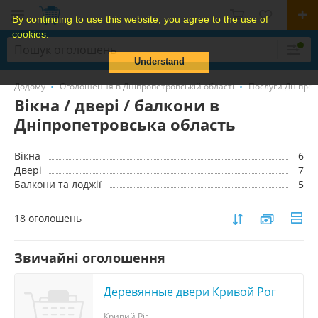
By continuing to use this website, you agree to the use of
cookies.
Understand
Додому
Оголошення в Дніпропетровській області
Послуги Дніпроп
Вікна / двері / балкони в
Дніпропетровська область
Вікна
6
Двері
7
Балкони та лоджії
5
18 оголошень
Звичайні оголошення
Деревянные двери Кривой Рог
Кривий Ріг