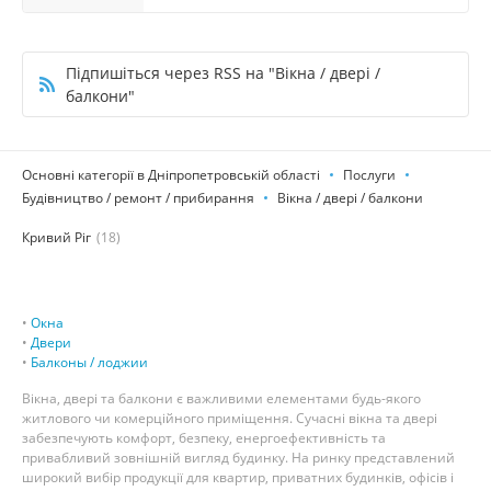
Підпишіться через RSS на "Вікна / двері /
балкони"
Основні категорії в Дніпропетровській області
Послуги
Будівництво / ремонт / прибирання
Вікна / двері / балкони
Кривий Ріг
(18)
•
Окна
•
Двери
•
Балконы / лоджии
Вікна, двері та балкони є важливими елементами будь-якого
житлового чи комерційного приміщення. Сучасні вікна та двері
забезпечують комфорт, безпеку, енергоефективність та
привабливий зовнішній вигляд будинку. На ринку представлений
широкий вибір продукції для квартир, приватних будинків, офісів і