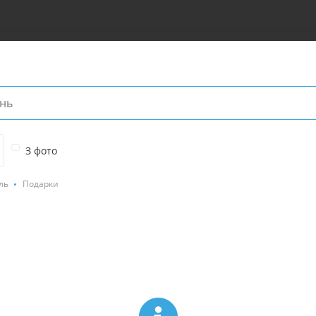
З фото
ль
Подарки