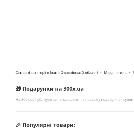
Основні категорії в Івано-Франківській області
Мода і стиль
🎁 Подарунки на 300x.ua
На 300x.ua публікуються оголошення з продажу подарунків і сувенір
🎉 Популярні товари: