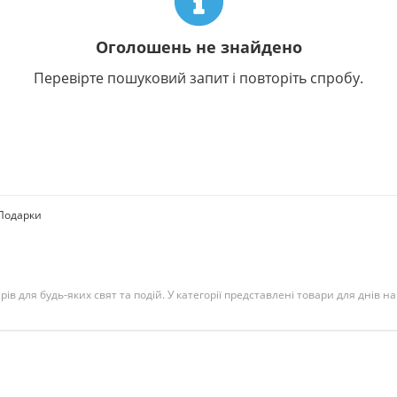
Оголошень не знайдено
Перевірте пошуковий запит і повторіть спробу.
Подарки
ів для будь-яких свят та подій. У категорії представлені товари для днів н