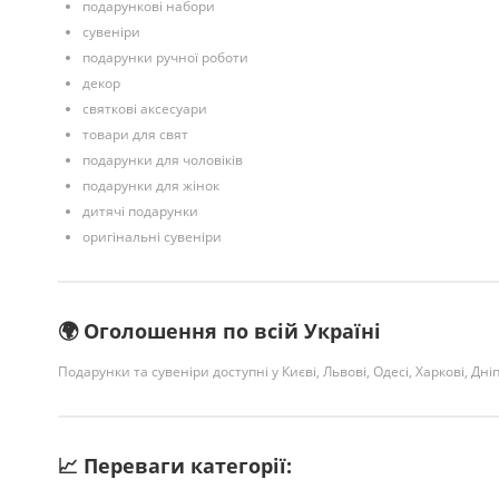
подарункові набори
сувеніри
подарунки ручної роботи
декор
святкові аксесуари
товари для свят
подарунки для чоловіків
подарунки для жінок
дитячі подарунки
оригінальні сувеніри
🌍 Оголошення по всій Україні
Подарунки та сувеніри доступні у Києві, Львові, Одесі, Харкові, Дні
📈 Переваги категорії: