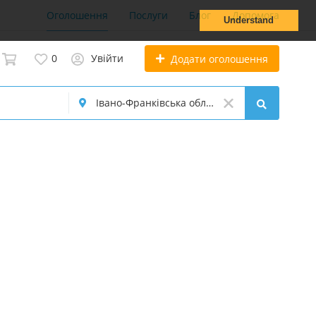
Оголошення
Послуги
Блог
Допомога
Understand
0
Увійти
Додати оголошення