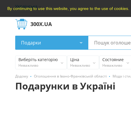
Українська
By continuing to use this website, you agree to the use of cookies.
300X.UA
Подарки
Виберіть категорію
Ціна
Состояние
Неважливо
Неважливо
Неважливо
Додому
Оголошення в Івано-Франківській області
Мода і сти
Подарунки в Україні