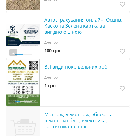
Автострахування онлайн: Осцпв,
Каско та Зелена картка за
вигідною ціною
Днепро
100 грн.
2
Всі види покрівельних робіт
Днепро
1 грн.
3
Монтаж, демонтаж, збірка та
ремонт меблів, електрика,
сантехніка та інше