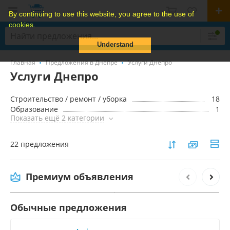
By continuing to use this website, you agree to the use of
cookies.
Understand
Главная
Предложения в Днепре
Услуги Днепро
Услуги Днепро
Строительство / ремонт / уборка
18
Образование
1
Показать ещё 2 категории
22 предложения
Услуги по вывозу мебели Киев, утилизация
старой мебели в Киеве
Премиум объявления
1 000 грн.
Обычные предложения