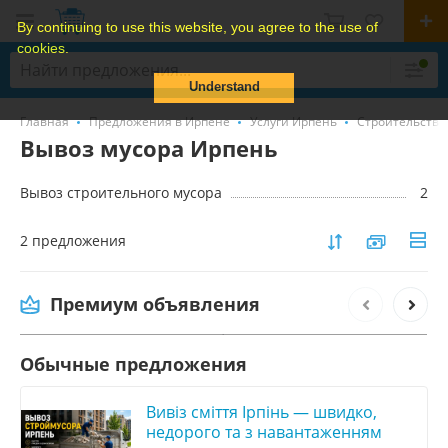
By continuing to use this website, you agree to the use of
cookies.
Understand
Главная
Предложения в Ирпене
Услуги Ирпень
Строительство 
Вывоз мусора Ирпень
Вывоз строительного мусора
2
2 предложения
Утилизация пианино, утилизация пианино
Киев, услуги по утилизации пианино – рояля
Премиум объявления
Обычные предложения
Вивіз сміття Ірпінь — швидко,
недорого та з навантаженням