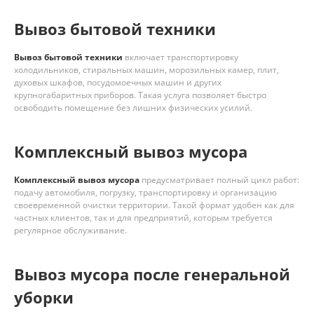
Вывоз бытовой техники
Вывоз бытовой техники
включает транспортировку
холодильников, стиральных машин, морозильных камер, плит,
духовых шкафов, посудомоечных машин и других
крупногабаритных приборов. Такая услуга позволяет быстро
освободить помещение без лишних физических усилий.
Комплексный вывоз мусора
Комплексный вывоз мусора
предусматривает полный цикл работ:
подачу автомобиля, погрузку, транспортировку и организацию
своевременной очистки территории. Такой формат удобен как для
частных клиентов, так и для предприятий, которым требуется
регулярное обслуживание.
Вывоз мусора после генеральной
уборки