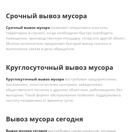
Срочный вывоз мусора
Срочный вывоз мусора
позволяет оперативно очистить
территорию в случаях, когда необходимо быстро освободить
помещение, производственную площадку, склад или другой объект.
Многие исполнители предлагают быстрый выезд техники и
выполнение заказа в день обращения.
Круглосуточный вывоз мусора
Круглосуточный вывоз мусора
востребован предприятиями,
магазинами, логистическими центрами, заведениями
общественного питания и другими объектами, работающими без
выходных. Такой формат обслуживания позволяет поддерживать
чистоту независимо от времени суток.
Вывоз мусора сегодня
Вывоз мусора сегодня
востребован среди клиентов, которым