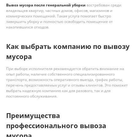
Вывоз мусора после генеральной уборки
востребован среди
владельцев квартир, частных домов, офисов, магазинов и
коммерческих помещений. Такая услуга помогает быстро
завершить уборку и полностью освободить помещение от
накопившихся отходов.
Как выбрать компанию по вывозу
мусора
При выборе исполнителя рекомендуется обратить внимание на
опыт работы, наличие собственного специализированного
транспорта, возможность оперативного выезда, график работы,
перечень предоставляемых услуг и отзывы клиентов. Это поможет
выбрать надежную компанию как для разового, так и для
постоянного обслуживания.
Преимущества
профессионального вывоза
мусора