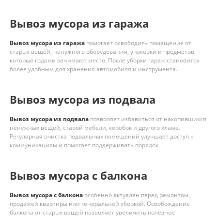
Вывоз мусора из гаража
Вывоз мусора из гаража
помогает освободить помещение от
старых вещей, ненужного оборудования, упаковки и предметов,
которые годами занимают место. После уборки гараж становится
более удобным для хранения автомобиля и инструмента.
Вывоз мусора из подвала
Вывоз мусора из подвала
позволяет избавиться от накопившихся
ненужных вещей, старой мебели, коробок и другого хлама.
Регулярная очистка подвальных помещений улучшает доступ к
коммуникациям и помогает поддерживать порядок.
Вывоз мусора с балкона
Вывоз мусора с балкона
особенно актуален перед ремонтом,
продажей квартиры или генеральной уборкой. Освобождение
балкона от старых вещей позволяет увеличить полезное