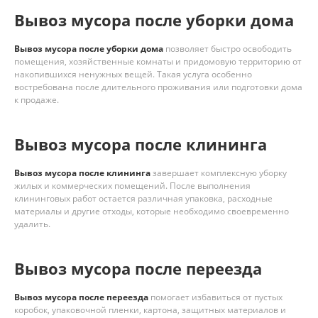
Вывоз мусора после уборки дома
Вывоз мусора после уборки дома
позволяет быстро освободить
помещения, хозяйственные комнаты и придомовую территорию от
накопившихся ненужных вещей. Такая услуга особенно
востребована после длительного проживания или подготовки дома
к продаже.
Вывоз мусора после клининга
Вывоз мусора после клининга
завершает комплексную уборку
жилых и коммерческих помещений. После выполнения
клининговых работ остается различная упаковка, расходные
материалы и другие отходы, которые необходимо своевременно
удалить.
Вывоз мусора после переезда
Вывоз мусора после переезда
помогает избавиться от пустых
коробок, упаковочной пленки, картона, защитных материалов и