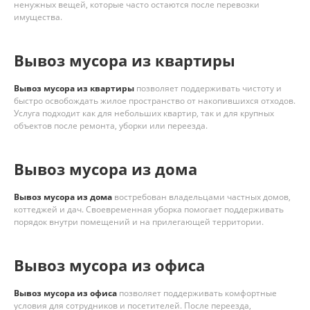
ненужных вещей, которые часто остаются после перевозки
имущества.
Вывоз мусора из квартиры
Вывоз мусора из квартиры
позволяет поддерживать чистоту и
быстро освобождать жилое пространство от накопившихся отходов.
Услуга подходит как для небольших квартир, так и для крупных
объектов после ремонта, уборки или переезда.
Вывоз мусора из дома
Вывоз мусора из дома
востребован владельцами частных домов,
коттеджей и дач. Своевременная уборка помогает поддерживать
порядок внутри помещений и на прилегающей территории.
Вывоз мусора из офиса
Вывоз мусора из офиса
позволяет поддерживать комфортные
условия для сотрудников и посетителей. После переезда,