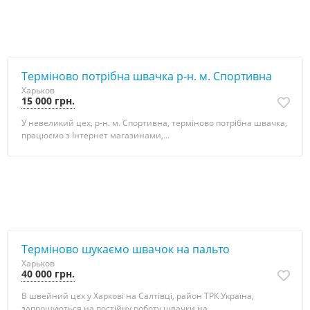
Терміново потрібна швачка р-н. м. Спортивна
Харьков
15 000 грн.
У невеликий цех, р-н. м. Спортивна, терміново потрібна швачка,
працюємо з Інтернет магазинами,...
Терміново шукаємо швачок на пальто
Харьков
40 000 грн.
В швейний цех у Харкові на Салтівці, район ТРК Україна,
запрошуються на постійну роботу швачки на...