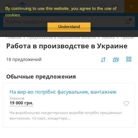
By continuing to use this website, you agree to the use of
cookies.
Understand
Главная
Предложения в Харьковской области
Работа
Производ
Работа в производстве в Украине
18 предложений
Обычные предложения
На вир-во потрібні: фасувальник, вантажник
Харьков
19 000 грн.
На виробництво кондитерських виробів потрібні працівники:
вантажник, тістоміс, кондитери,...