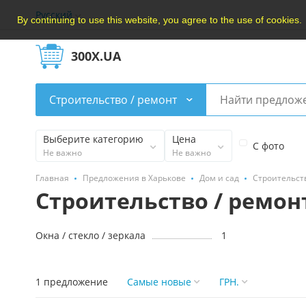
Русский
By continuing to use this website, you agree to the use of cookies.
300X.UA
Строительство / ремонт
Выберите категорию
Цена
С фото
Не важно
Не важно
Главная
Предложения в Харькове
Дом и сад
Строительств
Строительство / ремон
Окна / стеклo / зеркала
1
1 предложение
Самые новые
ГРН.