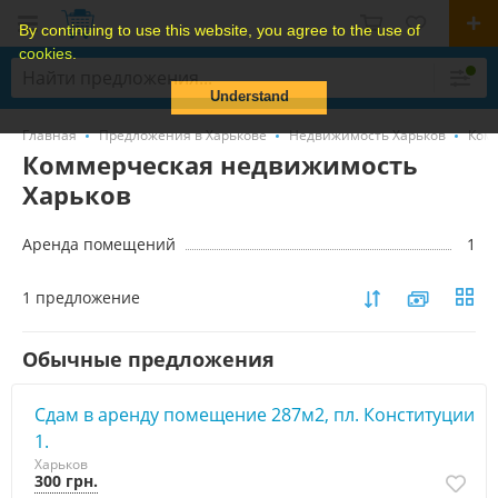
By continuing to use this website, you agree to the use of
cookies.
Understand
Главная
Предложения в Харькове
Недвижимость Харьков
Ком
Коммерческая недвижимость
Харьков
Аренда помещений
1
1 предложение
Обычные предложения
Сдам в аренду помещение 287м2, пл. Конституции
1.
Харьков
300 грн.