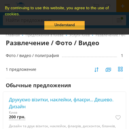
By continuing to use this website, you agree to the use of
cookies.
Understand
Главная
Предложения в Киеве
Услуги Киев
Развлечение / Фото
Развлечение / Фото / Видео
Фото / видео / полиграфия
1
1 предложение
Обычные предложения
Друкуємо візитки, наклейки, флаєри... Дешево.
Дизайн
Киев
200 грн.
Дизайн та друк візиток, наклейок, флаєрів, дисконток, бланків,