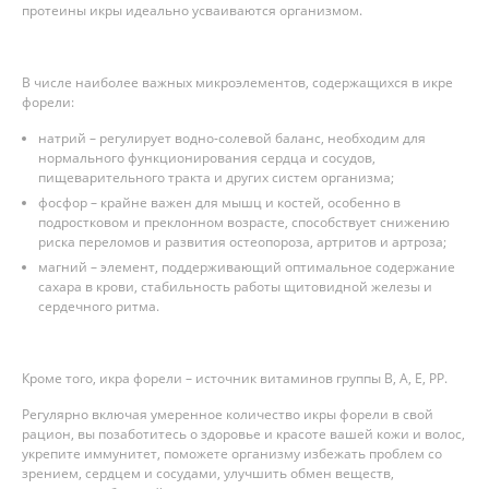
протеины икры идеально усваиваются организмом.
В числе наиболее важных микроэлементов, содержащихся в икре
форели:
натрий – регулирует водно-солевой баланс, необходим для
нормального функционирования сердца и сосудов,
пищеварительного тракта и других систем организма;
фосфор – крайне важен для мышц и костей, особенно в
подростковом и преклонном возрасте, способствует снижению
риска переломов и развития остеопороза, артритов и артроза;
магний – элемент, поддерживающий оптимальное содержание
сахара в крови, стабильность работы щитовидной железы и
сердечного ритма.
Кроме того, икра форели – источник витаминов группы B, A, E, PP.
Регулярно включая умеренное количество икры форели в свой
рацион, вы позаботитесь о здоровье и красоте вашей кожи и волос,
укрепите иммунитет, поможете организму избежать проблем со
зрением, сердцем и сосудами, улучшить обмен веществ,