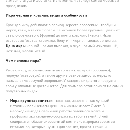
символ статуса и достатка, неизменный атрибут самых любимых
праздников.
Икра черная и красная: виды и особенности
Красную икру добывают в период нереста лососевых – горбуши,
нерки, кеты, а также форели. Ее икринки более крупные, цвет – от
светло-оранжевого (форель) до почти красного (нерка). Икра
осетровых (осетра, стерляди, белуги) – черная, мелкозернистая.
Цена икры
черной – самая высокая, а вкус – самый изысканный,
нежный, маслянистый.
Чем полезна икра?
Рыбью икру, особенно элитные сорта – красную (лососевую),
черную (осетровую), а также другие разновидности, нередко
называют «формулой здоровья». У каждого вида этого продукта –
свои уникальные достоинства. Для примера остановимся на самых
популярных видах:
Икра крупнозернистая
– красная, известна, как лучший
источник полиненасыщенных жирных кислот Омега-3,
необходимых для отличной работы головного мозга и
профилактики сердечно-сосудистых заболеваний. В ней
содержится сбалансированный комплекс жирорастворимых
витаминов, которые нужны для зрения, красоты кожи и