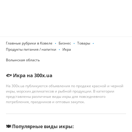
Главные рубрики в Ковеле
Бизнес
Товары
Продукты питания / напитки
Икра
Волынская область
🐟 Икра на 300x.ua
На 300x.ua публикуются объявления по продаже красной и черной
икры, морских деликатесов и рыбной продукции. В категории
представлены различные виды икры для повседневного
потребления, праздников и оптовых закупок.
🍽️ Популярные виды икры: