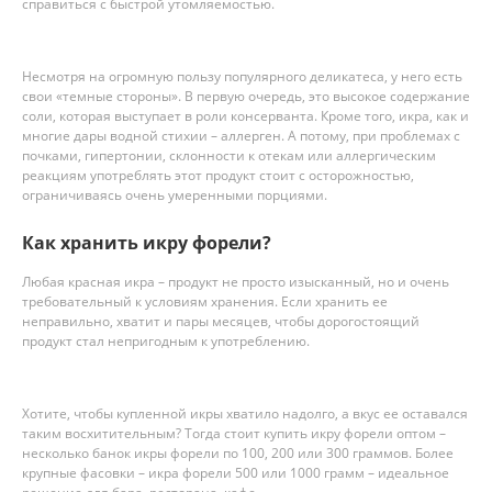
справиться с быстрой утомляемостью.
Несмотря на огромную пользу популярного деликатеса, у него есть
свои «темные стороны». В первую очередь, это высокое содержание
соли, которая выступает в роли консерванта. Кроме того, икра, как и
многие дары водной стихии – аллерген. А потому, при проблемах с
почками, гипертонии, склонности к отекам или аллергическим
реакциям употреблять этот продукт стоит с осторожностью,
ограничиваясь очень умеренными порциями.
Как хранить икру форели?
Любая красная икра – продукт не просто изысканный, но и очень
требовательный к условиям хранения. Если хранить ее
неправильно, хватит и пары месяцев, чтобы дорогостоящий
продукт стал непригодным к употреблению.
Хотите, чтобы купленной икры хватило надолго, а вкус ее оставался
таким восхитительным? Тогда стоит купить икру форели оптом –
несколько банок икры форели по 100, 200 или 300 граммов. Более
крупные фасовки – икра форели 500 или 1000 грамм – идеальное