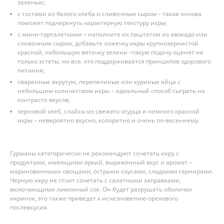
зеленью;
с тостами из белого хлеба и сливочным сыром – такая основа
поможет подчеркнуть характерную текстуру икры;
с мини-тарталетками – наполните их паштетом из авокадо или
сливочным сыром, добавьте ложечку икры крупнозернистой
красной, небольшую веточку зелени –такую подачу оценят не
только эстеты, но все, кто поддерживается принципов здорового
питания;
сваренные вкрутую, перепелиные или куриные яйца с
небольшим количеством икры – идеальный способ сыграть на
контрасте вкусов;
зерновой хлеб, слайсы из свежего огурца и немного красной
икры – невероятно вкусно, колоритно и очень по-весеннему.
Гурманы категорически не рекомендуют сочетать икру с
продуктами, имеющими яркий, выраженный вкус и аромат –
маринованными овощами, острыми соусами, сладкими гарнирами.
Черную икру не стоит сочетать с салатными заправками,
включающими лимонный сок. Он будет разрушать оболочки
икринок, это также приведет к исчезновению орехового
послевкусия.