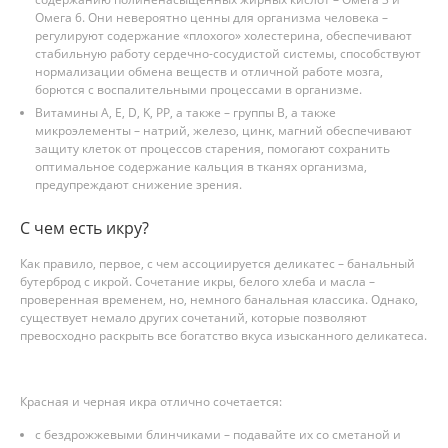
Омега 6. Они невероятно ценны для организма человека –
регулируют содержание «плохого» холестерина, обеспечивают
стабильную работу сердечно-сосудистой системы, способствуют
нормализации обмена веществ и отличной работе мозга,
борются с воспалительными процессами в организме.
Витамины А, Е, D, K, PP, а также – группы B, а также
микроэлементы – натрий, железо, цинк, магний обеспечивают
защиту клеток от процессов старения, помогают сохранить
оптимальное содержание кальция в тканях организма,
предупреждают снижение зрения.
С чем есть икру?
Как правило, первое, с чем ассоциируется деликатес – банальный
бутерброд с икрой. Сочетание икры, белого хлеба и масла –
проверенная временем, но, немного банальная классика. Однако,
существует немало других сочетаний, которые позволяют
превосходно раскрыть все богатство вкуса изысканного деликатеса.
Красная и черная икра отлично сочетается:
с бездрожжевыми блинчиками – подавайте их со сметаной и