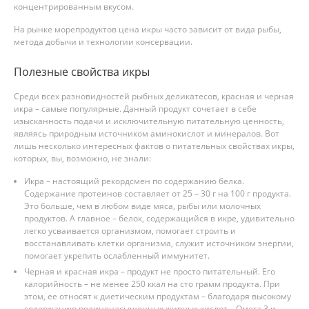
концентрированным вкусом.
На рынке морепродуктов цена икры часто зависит от вида рыбы,
метода добычи и технологии консервации.
Полезные свойства икры
Среди всех разновидностей рыбных деликатесов, красная и черная
икра – самые популярные. Данный продукт сочетает в себе
изысканность подачи и исключительную питательную ценность,
являясь природным источником аминокислот и минералов. Вот
лишь несколько интересных фактов о питательных свойствах икры,
которых, вы, возможно, не знали:
Икра – настоящий рекордсмен по содержанию белка.
Содержание протеинов составляет от 25 – 30 г на 100 г продукта.
Это больше, чем в любом виде мяса, рыбы или молочных
продуктов. А главное – белок, содержащийся в икре, удивительно
легко усваивается организмом, помогает строить и
восстанавливать клетки организма, служит источником энергии,
помогает укрепить ослабленный иммунитет.
Черная и красная икра – продукт не просто питательный. Его
калорийность – не менее 250 ккал на сто грамм продукта. При
этом, ее относят к диетическим продуктам – благодаря высокому
содержанию полиненасыщенных жирных кислот – Омега 3 и