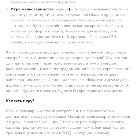
поддержания высокого иммунитета.
Икра мелкозернистая
(черная
)
– иногда ее называют элитным
суперфудом, который отличает идеальная сбалансированность
состава. Помимо высокого содержания ценных аминокислот,
которые требуются для обновления клеток организма, богата
железом, фосфором и йодом, полезными для щитовидной
железы. А, содержащийся в ней, природный коэнзим Q10,
позаботится о здоровье волос, кожи и ногтей.
Как и любой деликатес, икра полезна при умеренном регулярном
употреблении. А может ли икра навредить здоровью? Увы, это так.
Для приготовления икры используется достаточно большое
количество соли – в качестве традиционного, веками проверенного
консерванта. Ее рекомендуют ограничить в рационе лицам с
заболеваниями почек. А еще – аллергикам. Икра, как и другие дары
водной стихии, достаточно часто является сильным аллергеном. А
значит – будьте осторожны. Ну, хотя бы при первом знакомстве.
Как есть икру?
Самый популярный способ употребления, любимого всеми
деликатеса – в виде бутербродов. На самом деле ассортимент блюд
с икрой – значительно шире. Это самые разнообразные закуски,
салаты. Традиционные сочетания с драниками, блинами, более
трендовые (с легким креном в ЗОЖ) – с огурцом, авокадо,