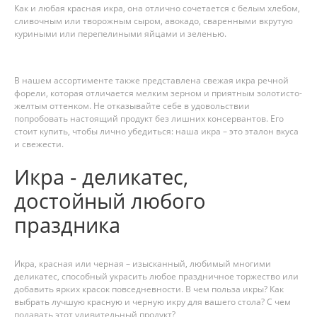
Как и любая красная икра, она отлично сочетается с белым хлебом,
сливочным или творожным сыром, авокадо, сваренными вкрутую
куриными или перепелиными яйцами и зеленью.
В нашем ассортименте также представлена свежая икра речной
форели, которая отличается мелким зерном и приятным золотисто-
желтым оттенком. Не отказывайте себе в удовольствии
попробовать настоящий продукт без лишних консервантов. Его
стоит купить, чтобы лично убедиться: наша икра – это эталон вкуса
и свежести.
Икра - деликатес,
достойный любого
праздника
Икра, красная или черная – изысканный, любимый многими
деликатес, способный украсить любое праздничное торжество или
добавить ярких красок повседневности. В чем польза икры? Как
выбрать лучшую красную и черную икру для вашего стола? С чем
подавать этот удивительный продукт?