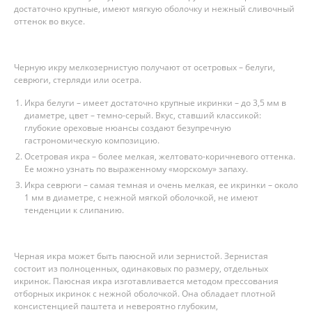
достаточно крупные, имеют мягкую оболочку и нежный сливочный
оттенок во вкусе.
Черную икру мелкозернистую получают от осетровых – белуги,
севрюги, стерляди или осетра.
Икра белуги – имеет достаточно крупные икринки – до 3,5 мм в
диаметре, цвет – темно-серый. Вкус, ставший классикой:
глубокие ореховые нюансы создают безупречную
гастрономическую композицию.
Осетровая икра – более мелкая, желтовато-коричневого оттенка.
Ее можно узнать по выраженному «морскому» запаху.
Икра севрюги – самая темная и очень мелкая, ее икринки – около
1 мм в диаметре, с нежной мягкой оболочкой, не имеют
тенденции к слипанию.
Черная икра может быть паюсной или зернистой. Зернистая
состоит из полноценных, одинаковых по размеру, отдельных
икринок. Паюсная икра изготавливается методом прессования
отборных икринок с нежной оболочкой. Она обладает плотной
консистенцией паштета и невероятно глубоким,