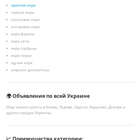
красная икра
черная икра
лососевая икра
осетровая икра
икра форели
икра кеты
икра горбуши
икра нерки
щучья икра
морские деликатесы
🌍 Объявления по всей Украине
Икру можно купить в Киеве, Львове, Одессе, Харькове, Днепре и
других городах Украины.
📈 Преимущества категории: