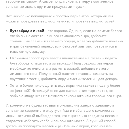
творожным сыром. А самое популярное и, в меру экзотическое
сочетание икры с другими продуктами – суши.
Вот несколько популярных и простых вариантов, которыми вы
можете порадовать ваших близких или поразить ваших гостей:
Бутерброд с икрой
– это хорошо. Однако, если на ломтик белого
хлеба вы намажете немного сливочного сыра, добавите
тончайшие слайсы из свежего огурца, а сверху добавите ложечку
икры, банальный перекус или быстрый завтрак превратится в
изысканную закуску.
Отличный способ произвести впечатление на гостей – подать
бутерброды с паштетом из авокадо. Плод средних размеров
необходимо очистить и размять вилкой, добавив немого
лимонного сока. Полученный паштет осталось намазать на
хрустящие тосты, добавить икру и листик зелени – для декора.
Хотите более ярко ощутить вкус икры или сделать подачу более
эффектной? Используйте ее для наполнения тарталеток, не
забыв о «подушке» из нежного сливочного или творожного сыра.
И, конечно, не будем забывать о «классике жанра»: идеальном
сочетании сваренного вкрутую яйца и небольшого количества
икры – отличный выбор для тех, кто тщательно следит за весом и
старается избегать хлеба и сливочного масла. А лучший способ
достойно проводить масленицу – блины с икрой, красной или