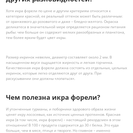
Хотя икра форели по цене и другим критериям относится к
категории красной, ее реальный оттенок может быть различным:
от оранжевого до розоватого и даже – бледно-желтого. Окраска
деликатеса в значительной мере определяется рационом питания
рыбы: чем больше он содержит мелких ракообразных и планктона,
тем более ярким будет цвет икры.
Размер икринок невелик, диаметр составляет около 2 мм. В
насыщенном вкусе ощущается жирность и легкая горчинка.
Качественная икра форели должна состоять из отдельных, цельных
икринок, которые легко отделяются друг от друга. При
раскусывании они должны «лопаться».
Чем полезна икра форели?
И утонченные гурманы, и поборники здорового образа жизни
ценят икру лососевых, как источник ценных протеинов. Красная
икра (в том числе, икра форели) – настоящий рекордсмен в этом
отношении! В 100 г продукта содержится до 30 г белка. Это куда
больше, чем в мясе, птице и твороге. Но главное – именно