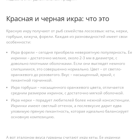
Красная и черная икра: что это
Красную икру получают от рыб семейства лососевых: кеты, нерки,
горбуши, кижуча, форели. Каждая из разновидностей имеет свои
особенности:
Икра форели – сегодня приобрела невероятную популярность. Ее
икринки – достаточно мелкие, около 2-3 мм в диаметре, с
довольно плотными оболочками. Если они выглядят немного
слипшимися, это совершенно нормально. Цвет – от светло-
оранжевого до розоватого. Вкус – насыщенный, яркий, с
пикантной горчинкой.
Икра горбуши – насыщенного оранжевого цвета, отличается
средним размером икринок, с достаточно мягкой оболочкой.
Икра нерки – порадует любителей более нежной консистенции.
Икринки имеют светлый оттенок, а послевкусие дарит едва
уловимую пряную пикантность, которая идеально балансирует
основную композицию.
А вот эталоном вкуса гурманы считают икру кеты. Ее икринки