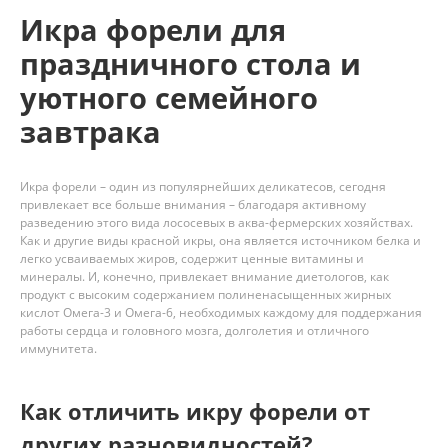
Икра форели для
праздничного стола и
уютного семейного
завтрака
Икра форели – один из популярнейших деликатесов, сегодня
привлекает все больше внимания – благодаря активному
разведению этого вида лососевых в аква-фермерских хозяйствах.
Как и другие виды красной икры, она является источником белка и
легко усваиваемых жиров, содержит ценные витамины и
минералы. И, конечно, привлекает внимание диетологов, как
продукт с высоким содержанием полиненасыщенных жирных
кислот Омега-3 и Омега-6, необходимых каждому для поддержания
работы сердца и головного мозга, долголетия и отличного
иммунитета.
Как отличить икру форели от
других разновидностей?