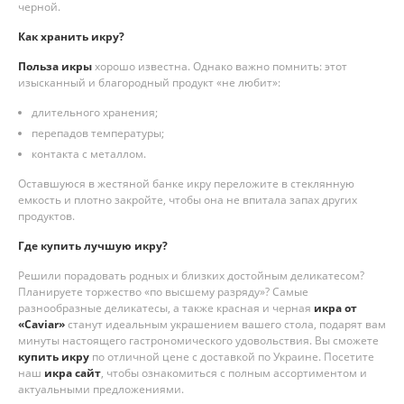
черной.
Как хранить икру?
Польза икры
хорошо известна. Однако важно помнить: этот
изысканный и благородный продукт «не любит»:
длительного хранения;
перепадов температуры;
контакта с металлом.
Оставшуюся в жестяной банке икру переложите в стеклянную
емкость и плотно закройте, чтобы она не впитала запах других
продуктов.
Где купить лучшую икру?
Решили порадовать родных и близких достойным деликатесом?
Планируете торжество «по высшему разряду»? Самые
разнообразные деликатесы, а также красная и черная
икра от
«Сaviar»
станут идеальным украшением вашего стола, подарят вам
минуты настоящего гастрономического удовольствия. Вы сможете
купить икру
по отличной цене с доставкой по Украине. Посетите
наш
икра сайт
, чтобы ознакомиться с полным ассортиментом и
актуальными предложениями.