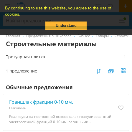
By continuing to use this website, you agree to the use of
cookies.
Understand
Главная
Предложения в Никополе
Бизнес
Товары
Строител
Строительные материалы
Тротуарная плитка
1
1 предложение
Обычные предложения
Граншлак фракции 0-10 мм.
Никополь
Реализуем на постоянной основе шлак гранулированный
электропечной фракций 0-10 мм. вагонными...