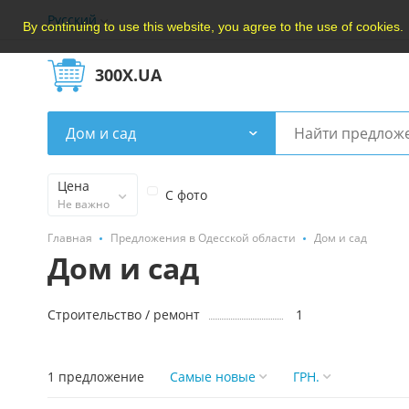
Русский
By continuing to use this website, you agree to the use of cookies.
300X.UA
Дом и сад
Цена
С фото
Не важно
Главная
Предложения в Одесской области
Дом и сад
Дом и сад
Строительство / ремонт
1
1 предложение
Самые новые
ГРН.