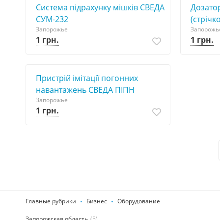
Система підрахунку мішків СВЕДА
Дозатор
СУМ-232
(стрічк
Запорожье
Запорожь
1 грн.
1 грн.
Пристрій імітації погонних
навантажень СВЕДА ПІПН
Запорожье
1 грн.
Главные рубрики
Бизнес
Оборудование
Запорожская область
(5)