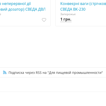
 неперервної дії
Конвеєрні ваги (стрічков
овий дозатор) СВЕДА ДВЛ
СВЕДА ВК-230
е
Запорожье
1 грн.
Подписка через RSS на "Для пищевой промышленности"