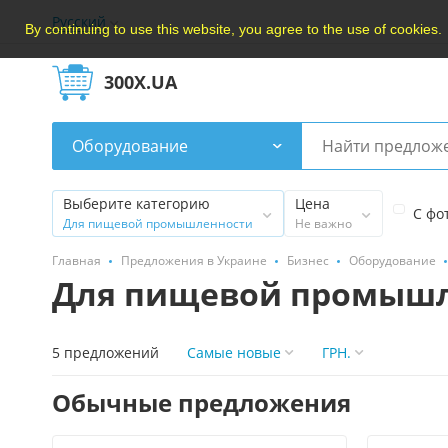
Русский
By continuing to use this website, you agree to the use of cookies.
300X.UA
Оборудование
Выберите категорию
Цена
С фо
Для пищевой промышленности
Не важно
Главная
Предложения в Украине
Бизнес
Оборудование
Для пищевой промыш
5 предложений
Самые новые
ГРН.
Обычные предложения