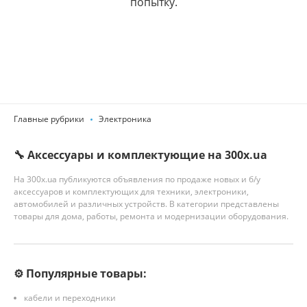
попытку.
Главные рубрики
Электроника
🔧 Аксессуары и комплектующие на 300x.ua
На 300x.ua публикуются объявления по продаже новых и б/у
аксессуаров и комплектующих для техники, электроники,
автомобилей и различных устройств. В категории представлены
товары для дома, работы, ремонта и модернизации оборудования.
⚙️ Популярные товары:
кабели и переходники