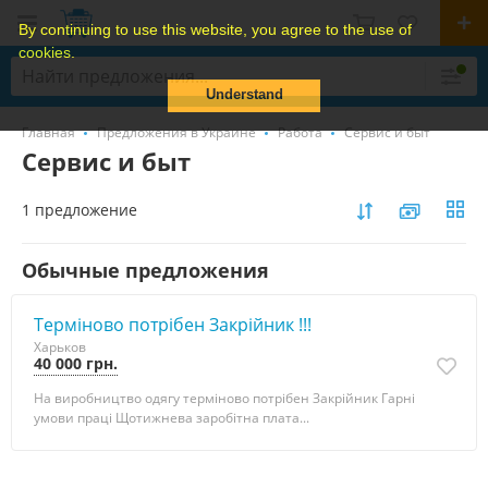
By continuing to use this website, you agree to the use of
cookies.
Understand
Главная
Предложения в Украине
Работа
Сервис и быт
Сервис и быт
1 предложение
Обычные предложения
Терміново потрібен Закрійник !!!
Харьков
40 000 грн.
На виробництво одягу терміново потрібен Закрійник Гарні
умови праці Щотижнева заробітна плата...