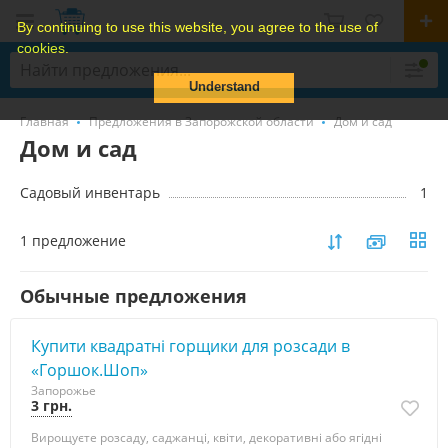
By continuing to use this website, you agree to the use of
cookies.
Understand
Главная
Предложения в Запорожской области
Дом и сад
Дом и сад
Садовый инвентарь
1
1 предложение
Обычные предложения
Купити квадратні горщики для розсади в
«Горшок.Шоп»
Запорожье
3 грн.
Вирощуєте розсаду, саджанці, квіти, декоративні або ягідні