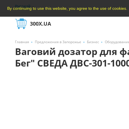
Русский
By continuing to use this website, you agree to the use of cookies.
300X.UA
Главная
Предложения в Запорожье
Бизнес
Оборудовани
Ваговий дозатор для фа
Бег" СВЕДА ДВС-301-100