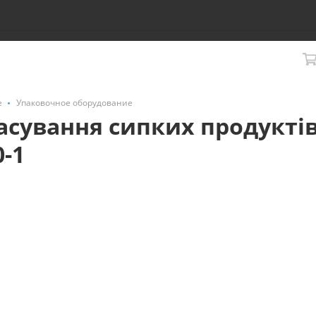
е
Упаковочное оборудование
сування сипких продуктів 
0-1