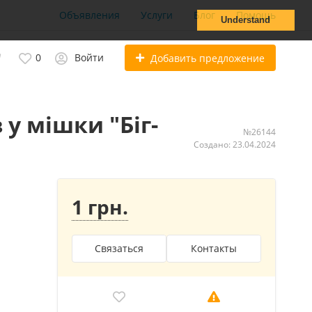
Объявления
Услуги
Блог
Помощь
Understand
0
Войти
Добавить предложение
у мішки "Біг-
№26144
Создано: 23.04.2024
1 грн.
Связаться
Контакты