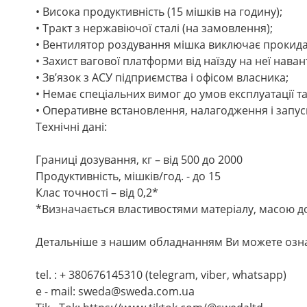
• Висока продуктивність (15 мішків на годину);
• Тракт з нержавіючої сталі (на замовлення);
• Вентилятор роздування мішка виключає прокида
• Захист вагової платформи від наїзду на неї нава
• Зв’язок з АСУ підприємства і офісом власника;
• Немає спеціальних вимог до умов експлуатації т
• Оперативне встановлення, налагодження і запуск
Технічні дані:
Границі дозування, кг – від 500 до 2000
Продуктивність, мішків/год. - до 15
Клас точності – від 0,2*
*Визначається властивостями матеріалу, масою до
Детальніше з нашим обладнанням Ви можете ознай
tel. : + 380676145310 (telegram, viber, whatsapp)
e - mail: sweda@sweda.com.ua