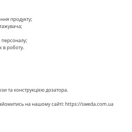
ння продукту;
нтажувача;
а персоналу;
 в роботу.
зи та конструкцією дозатора.
омитись на нашому сайті: https://sweda.com.ua