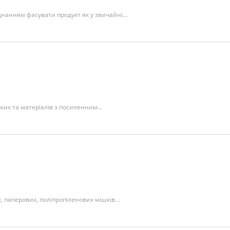
нанням фасувати продукт як у звичайні...
их та матеріалів з посиленним...
паперових, поліпропіленових мішків...