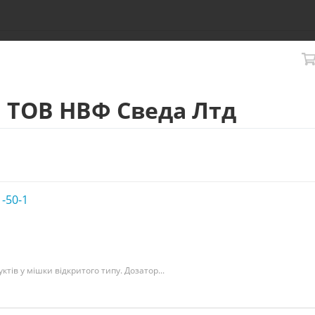
 ТОВ НВФ Сведа Лтд
-50-1
ів у мішки відкритого типу. Дозатор...