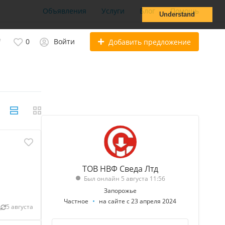
Объявления
Услуги
Блог
Помощь
Understand
0
Войти
Добавить предложение
ТОВ НВФ Сведа Лтд
Был онлайн 5 августа 11:56
Запорожье
Частное
на сайте с 23 апреля 2024
5 августа