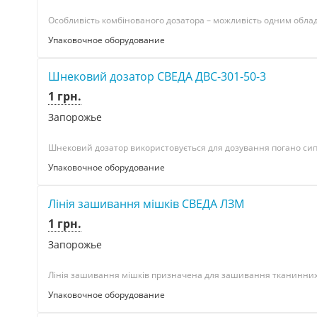
Особливість комбінованого дозатора – можливість одним облад
Упаковочное оборудование
Шнековий дозатор СВЕДА ДВС-301-50-3
1 грн.
Запорожье
Шнековий дозатор використовується для дозування погано сипк
Упаковочное оборудование
Лінія зашивання мішків СВЕДА ЛЗМ
1 грн.
Запорожье
Лінія зашивання мішків призначена для зашивання тканинних, 
Упаковочное оборудование