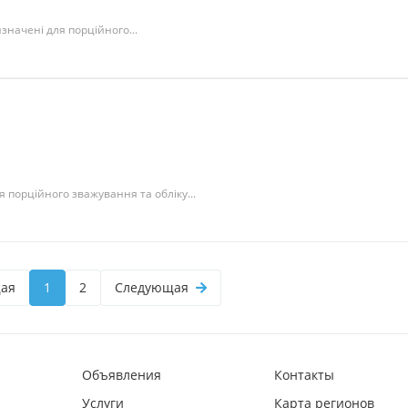
ризначені для порційного...
 порційного зважування та обліку...
ая
1
2
Следующая
Объявления
Контакты
Услуги
Карта регионов