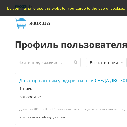
Русский
By continuing to use this website, you agree to the use of cookies.
300X.UA
Профиль пользователя
Все категории
Дозатор ваговий у відкриті мішки СВЕДА ДВС-301
1 грн.
Запорожье
Дозатор ДВС-301-50-1 призначений для дозування сипких продукт
Упаковочное оборудование