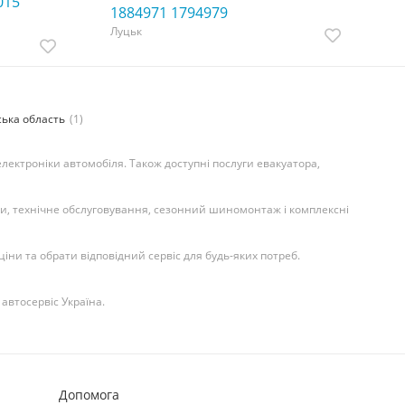
015
1884971 1794979
Луцьк
ська область
(1)
електроніки автомобіля. Також доступні послуги евакуатора,
іки, технічне обслуговування, сезонний шиномонтаж і комплексні
іни та обрати відповідний сервіс для будь-яких потреб.
автосервіс Україна.
Допомога