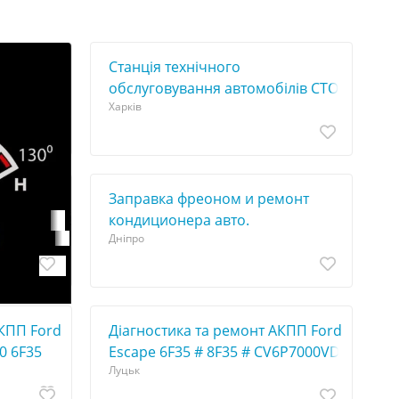
Станція технічного
обслуговування автомобілів СТО
Харків
ai Santa
Заправка фреоном и ремонт
кoндиционера авто.
Дніпро
монт
АКПП Ford
Діагностика та ремонт АКПП Ford
0 6F35
Escape 6F35 # 8F35 # CV6P7000VD
Луцьк