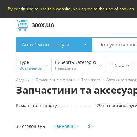
Українська
By continuing to use this website, you agree to the use of cookies.
300X.UA
Авто / мото послуги
Type
Виберіть категорію
З фото
Объявления
Неважливо
Додому
Оголошення в Україні
Транспорт
Авто / мото посл
Запчастини та аксесуар
Ремонт транспорту
29
Інші автопослуг
30 оголошень
Найновішi
$