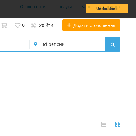
Оголошення
Послуги
Блог
Допомога
Understand
0
Увійти
Додати оголошення