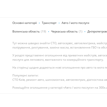
Основні категорії
Транспорт
Авто / мото послуги
Волинська область
(19)
Черкаська область
(1)
Дніпропетров
Тут можна швидко знайти СТО, автосервіс, автоелектрика, майстрі
полірування, рихтування, заміни масла, встановлення ГБО та обс
У розділі представлені оголошення від приватних майстрів, автос
послуги для легкового, вантажного та комерційного транспорту.
На сторінці щодня додаються нові оголошення про авто та мото пос
Популярні запити:
СТО Київ, ремонт авто, шиномонтаж, автоелектрик, діагностика ав
Розміщуйте оголошення у категорії «Авто / мото послуги» на 300x.