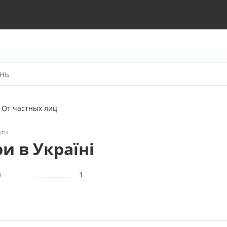
От частных лиц
уги
и в Україні
и
1