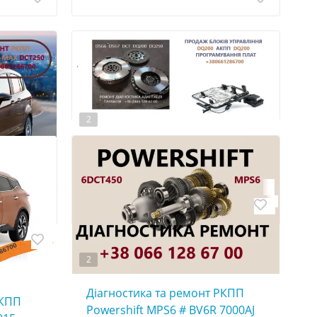
2
Діагностика, продаж та
програмування плат мехатроніка
DSG7 # DQ200 #0AM927769D
РКПП Ford
Луцьк
 2283994,
2
Діагностика та ремонт РКПП
АКПП
Powershift MPS6 # BV6R 7000AJ