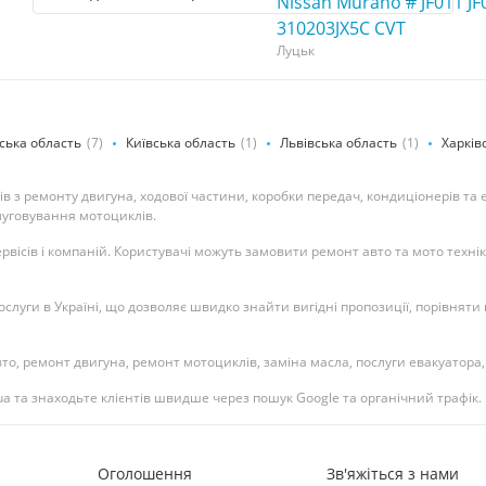
Nissan Murano # JF011 JF
310203JX5C CVT
Луцьк
ська область
(7)
Київська область
(1)
Львівська область
(1)
Харків
в з ремонту двигуна, ходової частини, коробки передач, кондиціонерів та 
луговування мотоциклів.
ервісів і компаній. Користувачі можуть замовити ремонт авто та мото техн
луги в Україні, що дозволяє швидко знайти вигідні пропозиції, порівняти ц
то, ремонт двигуна, ремонт мотоциклів, заміна масла, послуги евакуатора, 
ua та знаходьте клієнтів швидше через пошук Google та органічний трафік.
Оголошення
Зв'яжіться з нами