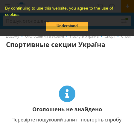
By continuing to use this website, you agree to the use of
cookies.
Understand
Додому
Оголошення в Україні
Послуги Україна
Спорт
Спорти
Спортивные секции Україна
Оголошень не знайдено
Перевірте пошуковий запит і повторіть спробу.