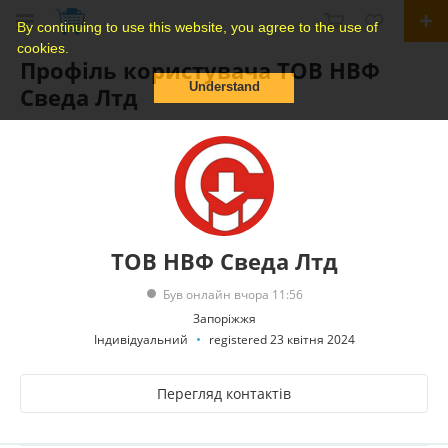
By continuing to use this website, you agree to the use of
cookies.
Профіль користувача ТОВ НВФ
Understand
Сведа Лтд
ТОВ НВФ Сведа Лтд
Був онлайн вчора 11:56
Запоріжжя
Індивідуальний
registered 23 квітня 2024
Перегляд контактів