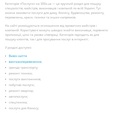
Категорія «Послуги» на 300x.ua — це зручний розділ для пошуку
спеціалістів, майстрів, виконавців і компаній по всій Україні. Тут
можна замовити послуги для дому, бізнесу, будівництва, ремонту,
перевезень, краси, техніки та інших напрямків.
На сайті розміщуються оголошення від приватних майстрів і
компаній. Користувачі можуть швидко знайти виконавця, порівняти
пропозиції, ціни та умови співпраці. Категорія підходить як для
пошуку клієнтів, так і для просування послуг в інтернеті.
У розділі доступні:
Вивіз сміття
вантажоперевезення
;
оренда транспорту;
ремонт техніки;
послуги вантажників;
побутові послуги;
ремонт квартир;
автопослуги;
спецтехніка;
послуги для бізнесу;