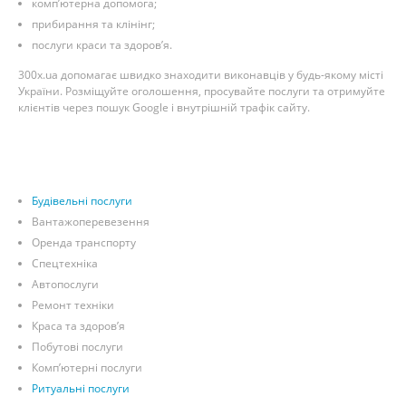
комп’ютерна допомога;
прибирання та клінінг;
послуги краси та здоров’я.
300x.ua допомагає швидко знаходити виконавців у будь-якому місті
України. Розміщуйте оголошення, просувайте послуги та отримуйте
клієнтів через пошук Google і внутрішній трафік сайту.
Будівельні послуги
Вантажоперевезення
Оренда транспорту
Спецтехніка
Автопослуги
Ремонт техніки
Краса та здоров’я
Побутові послуги
Комп’ютерні послуги
Ритуальні послуги