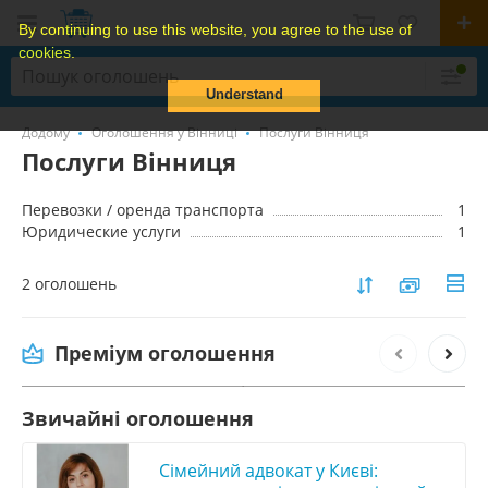
By continuing to use this website, you agree to the use of
cookies.
Understand
Додому
Оголошення у Вінниці
Послуги Вінниця
Послуги Вінниця
Перевозки / оренда транспорта
1
Юридические услуги
1
2 оголошень
Услуги по вывозу мебели Киев, утилизация
старой мебели в Киеве
Преміум оголошення
1 000 грн.
Звичайні оголошення
Сімейний адвокат у Києві: