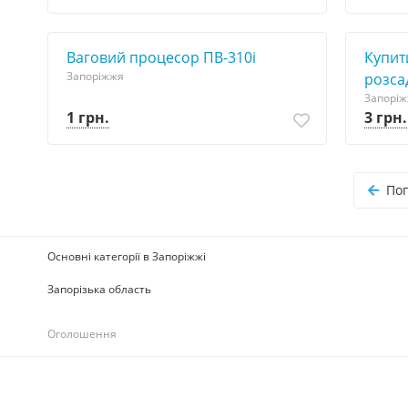
Ваговий процесор ПВ-310i
Купит
Запоріжжя
розса
Запорі
1 грн.
3 грн.
По
Основні категорії в Запоріжжі
Запорізька область
Оголошення