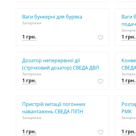
Ваги бункерні для буряка
Ваги 
Запоріжжя
подач
Запорі
1 грн.
1 грн.
Дозатор неперервної дії
Конвеє
(стрічковий дозатор) СВЕДА ДВЛ
СВЕДА
Запоріжжя
Запорі
1 грн.
1 грн.
Пристрій імітації погонних
Розта
навантажень СВЕДА ПІПН
РМК
Запоріжжя
Запорі
1 грн.
1 грн.