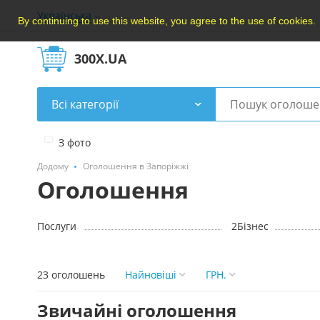
Українська
By continuing to use this website, you agree to the use of cookies.
300X.UA
Всі категорії
З фото
Додому
Оголошення в Запоріжжі
Оголошення
Послуги
2
Бізнес
23 оголошень
Найновішi
ГРН.
Звичайні оголошення