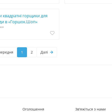
и квадратні горщики для
ди в «Горшок.Шоп»
жжя
передня
1
2
Далі
Оголошення
Зв'яжіться з нами