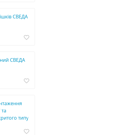
ішків СВЕДА
ьний СВЕДА
антаження
 та
критого типу