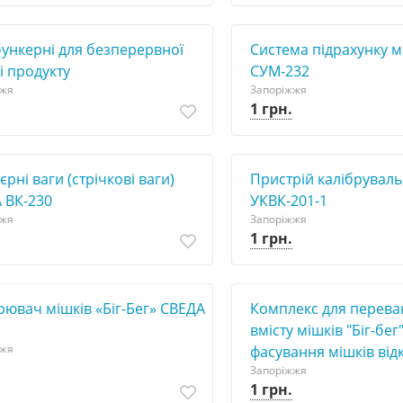
бункерні для безперервної
Система підрахунку м
і продукту
СУМ-232
жжя
Запоріжжя
1 грн.
рні ваги (стрічкові ваги)
Пристрій калібрувал
 ВК-230
УКВК-201-1
жжя
Запоріжжя
1 грн.
рювач мішків «Біг-Бег» СВЕДА
Комплекс для перев
вмісту мішків "Біг-бег"
жжя
фасування мішків від
Запоріжжя
1 грн.