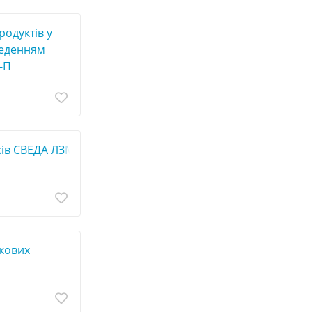
родуктів у
дведенням
-П
ків СВЕДА ЛЗМ
скових