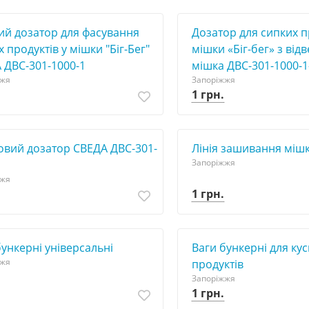
ий дозатор для фасування
Дозатор для сипких п
 продуктів у мішки "Біг-Бег"
мішки «Біг-бег» з ві
 ДВС-301-1000-1
мішка ДВС-301-1000-1
жжя
Запоріжжя
1 грн.
вий дозатор СВЕДА ДВС-301-
Лінія зашивання міш
Запоріжжя
жжя
1 грн.
бункерні універсальні
Ваги бункерні для ку
жжя
продуктів
Запоріжжя
1 грн.