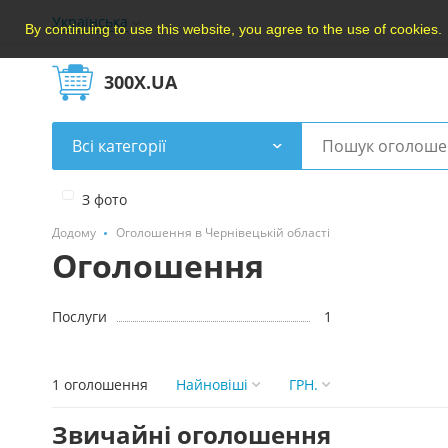
Українська
By continuing to use this website, you agree to the use of cookies.
300X.UA
Всі категорії
З фото
Додому
Оголошення в Чернівецькій області
Оголошення
Послуги
1
1 оголошення
Найновішi
ГРН.
Звичайні оголошення