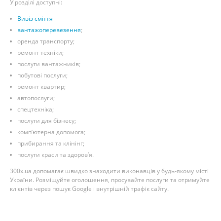
У розділі доступні:
Вивіз сміття
вантажоперевезення
;
оренда транспорту;
ремонт техніки;
послуги вантажників;
побутові послуги;
ремонт квартир;
автопослуги;
спецтехніка;
послуги для бізнесу;
комп’ютерна допомога;
прибирання та клінінг;
послуги краси та здоров’я.
300x.ua допомагає швидко знаходити виконавців у будь-якому місті
України. Розміщуйте оголошення, просувайте послуги та отримуйте
клієнтів через пошук Google і внутрішній трафік сайту.