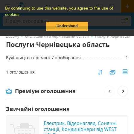
By continuing to use this website, you agree to the use of
cookies.
Understand
Додому
Оголошення в Чернівецькій області
Послуги Чернівецька
Послуги Чернівецька область
Будівництво / ремонт / прибирання
1
1 оголошення
Услуги по вывозу мебели Киев, утилизация
старой мебели в Киеве
Преміум оголошення
1 000 грн.
Звичайні оголошення
Електрик, Відеонагляд, Сонячні
станції, Кондиціонери від WEST