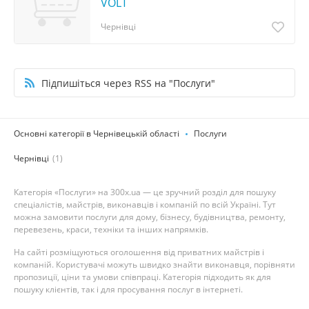
VOLT
Чернівці
Підпишіться через RSS на "Послуги"
Основні категорії в Чернівецькій області
Послуги
Чернівці
(1)
Категорія «Послуги» на 300x.ua — це зручний розділ для пошуку
спеціалістів, майстрів, виконавців і компаній по всій Україні. Тут
можна замовити послуги для дому, бізнесу, будівництва, ремонту,
перевезень, краси, техніки та інших напрямків.
На сайті розміщуються оголошення від приватних майстрів і
компаній. Користувачі можуть швидко знайти виконавця, порівняти
пропозиції, ціни та умови співпраці. Категорія підходить як для
пошуку клієнтів, так і для просування послуг в інтернеті.