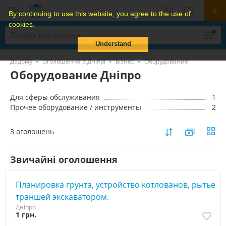
By continuing to use this website, you agree to the use of
cookies.
Understand
Додому
Оголошення в Дніпрі
Бізнес
Оборудование
Оборудование Дніпро
Для сферы обслуживания
1
Прочее оборудование / инструменты
2
3 оголошень
Звичайні оголошення
Планировка грунта, устройство котлованов, рытье
траншей экскаватором.
Дніпро
1 грн.