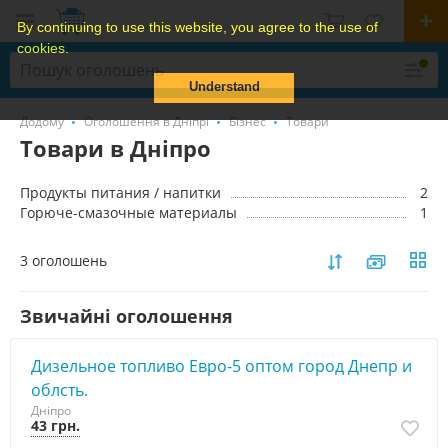
By continuing to use this website, you agree to the use of
cookies.
Understand
Додому
Оголошення в Дніпрі
Бізнес
Товари
Товари в Дніпро
Продукты питания / напитки
2
Горюче-смазочные материалы
1
3 оголошень
Звичайні оголошення
Дизельное топливо Евро-5 оптом город Днепр и
облсть.
Дніпро
43 грн.