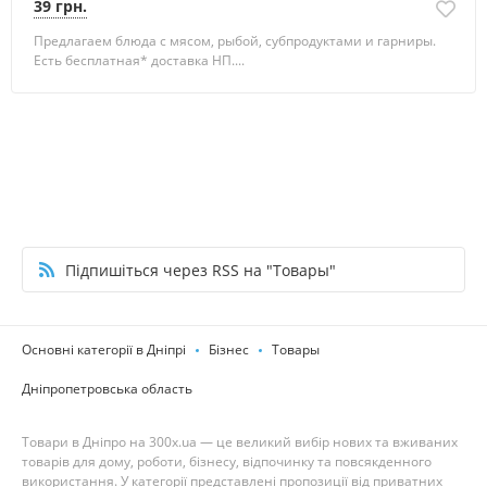
39 грн.
Предлагаем блюда с мясом, рыбой, субпродуктами и гарниры.
Есть бесплатная* доставка НП....
Підпишіться через RSS на "Товары"
Основні категорії в Дніпрі
Бізнес
Товары
Дніпропетровська область
Товари в Дніпро на 300x.ua — це великий вибір нових та вживаних
товарів для дому, роботи, бізнесу, відпочинку та повсякденного
використання. У категорії представлені пропозиції від приватних