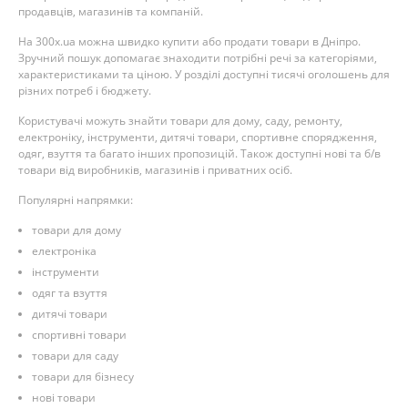
продавців, магазинів та компаній.
На 300x.ua можна швидко купити або продати товари в Дніпро.
Зручний пошук допомагає знаходити потрібні речі за категоріями,
характеристиками та ціною. У розділі доступні тисячі оголошень для
різних потреб і бюджету.
Користувачі можуть знайти товари для дому, саду, ремонту,
електроніку, інструменти, дитячі товари, спортивне спорядження,
одяг, взуття та багато інших пропозицій. Також доступні нові та б/в
товари від виробників, магазинів і приватних осіб.
Популярні напрямки:
товари для дому
електроніка
інструменти
одяг та взуття
дитячі товари
спортивні товари
товари для саду
товари для бізнесу
нові товари