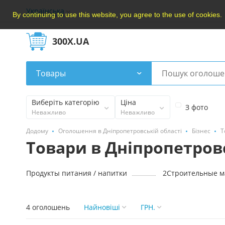
Українська
By continuing to use this website, you agree to the use of cookies.
300X.UA
Товары
Виберіть категорію
Ціна
З фото
Неважливо
Неважливо
Додому
Оголошення в Дніпропетровській області
Бізнес
Т
Товари в Дніпропетров
Продукты питания / напитки
2
Строительные 
4 оголошень
Найновішi
ГРН.