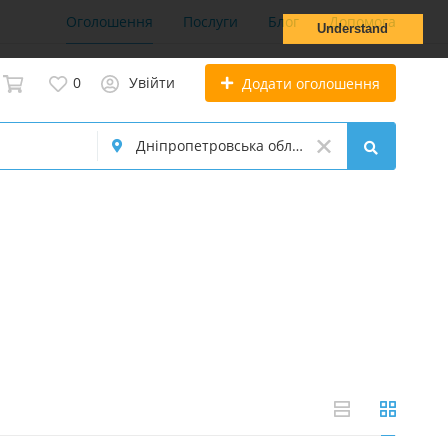
Оголошення
Послуги
Блог
Допомога
Understand
0
Увійти
Додати оголошення