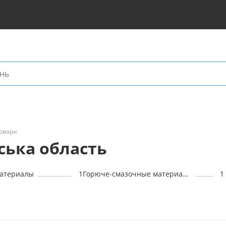
овари
ська область
материалы
1
Горюче-смазочные материалы
1