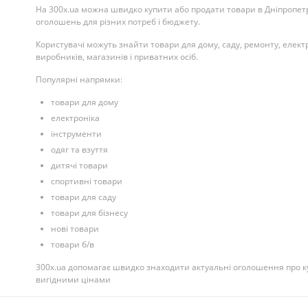
На 300x.ua можна швидко купити або продати товари в Дніпропетро
оголошень для різних потреб і бюджету.
Користувачі можуть знайти товари для дому, саду, ремонту, електр
виробників, магазинів і приватних осіб.
Популярні напрямки:
товари для дому
електроніка
інструменти
одяг та взуття
дитячі товари
спортивні товари
товари для саду
товари для бізнесу
нові товари
товари б/в
300x.ua допомагає швидко знаходити актуальні оголошення про ку
вигідними цінами