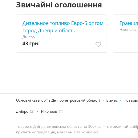
Звичайні оголошення
Дизельное топливо Евро-5 оптом
Граншл
Нікополь
город Днепр и облсть.
Дніпро
43 грн.
Основні категорії в Дніпропетровській області
Бізнес
Товары
Дніпро
(3)
Нікополь
(1)
Товари в Дніпропетровська область на 300x.ua — це великий вибір 
приватних продавців, магазинів та компаній.