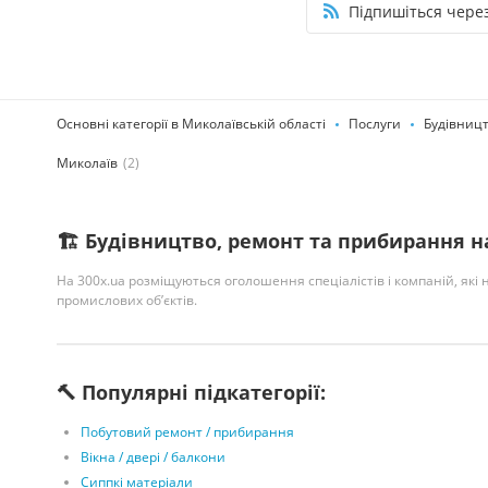
Підпишіться через
Основні категорії в Миколаївській області
Послуги
Будівницт
Миколаїв
(2)
🏗️ Будівництво, ремонт та прибирання н
На 300x.ua розміщуються оголошення спеціалістів і компаній, які н
промислових об’єктів.
🔨 Популярні підкатегорії:
Побутовий ремонт / прибирання
Вікна / двері / балкони
Сиппкі матеріали