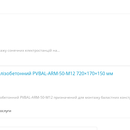
ажу сонячних електростанцій на...
алізобетонний PVBAL-ARM-50-M12 720×170×150 мм
ізобетонний PVBAL-ARM-50-M12 призначений для монтажу баластних конст
послуги