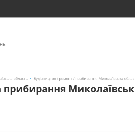
аївська область
Будівництво / ремонт / прибирання Миколаївська облас
а прибирання Миколаївськ