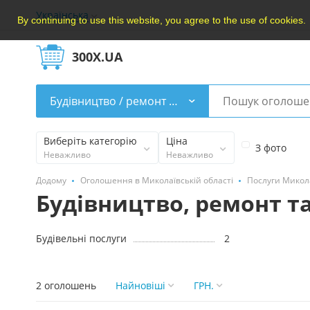
Українська
By continuing to use this website, you agree to the use of cookies.
300X.UA
Будівництво / ремонт / прибирання
Виберіть категорію
Ціна
З фото
Неважливо
Неважливо
Додому
Оголошення в Миколаївській області
Послуги Микол
Будівництво, ремонт т
Будівельні послуги
2
2 оголошень
Найновішi
ГРН.