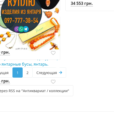
34 553 грн.
 Антиквариат ! Скупка
нных вещей и золотых монет
 грн.
 бусы из бакелита (фатурана)
 янтарные бусы, янтарь.
ущая
1
2
Следующая
 грн.
ерез RSS на "Антиквариат / коллекции"