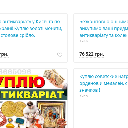
 антикваріату у Києві та по
Безкоштовно оцінимо
країні! Куплю золоті монети,
викупимо ваші пред
 столове срібло.
антикваріату та колек
Киев
грн.
76 522 грн.
Куплю советские нагр
орденов и медалей, с
значков !
Киев