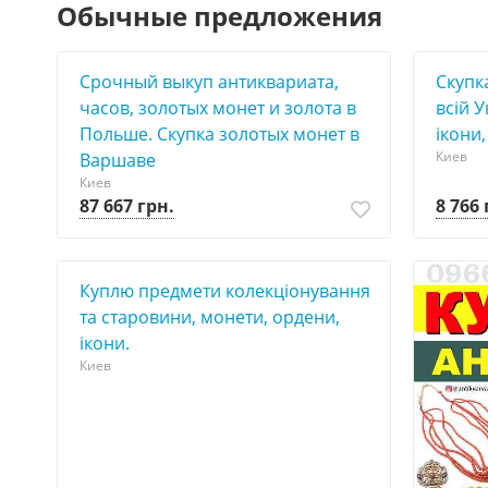
Обычные предложения
Срочный выкуп антиквариата,
Скупка
часов, золотых монет и золота в
всій У
Польше. Скупка золотых монет в
ікони,
Киев
Варшаве
Киев
87 667 грн.
8 766 
Куплю предмети колекціонування
та старовини, монети, ордени,
ікони.
Киев