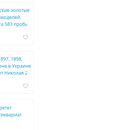
ские золотые
 моделей.
та 583 пробы
897, 1898,
ене в Украине
ет Николая 2
ретет
тиквариат