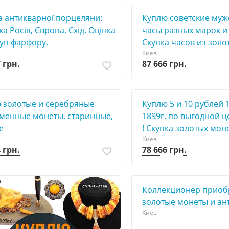
а антикварної порцеляни:
Куплю советские муж
а Росія, Європа, Схід. Оцінка
часы разных марок и
куп фарфору.
Скупка часов из золо
Киев
 грн.
87 666 грн.
 золотые и серебряные
Куплю 5 и 10 рублей 1
менные монеты, старинные,
1899г. по выгодной ц
е
! Скупка золотых мон
Киев
 грн.
78 666 грн.
Коллекционер приоб
золотые монеты и ан
Киев