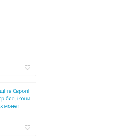
щі та Європі
срібло, ікони
их монет