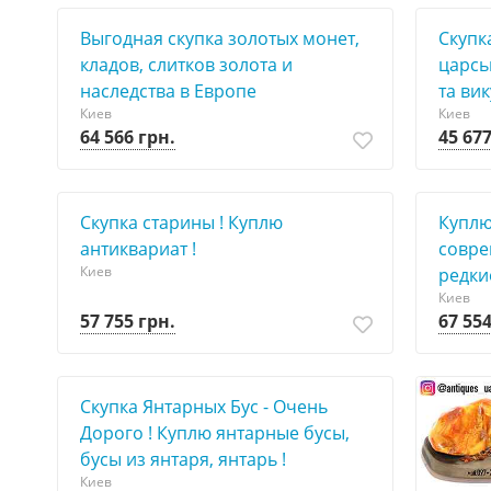
Выгодная скупка золотых монет,
Скупк
кладов, слитков золота и
царськ
наследства в Европе
та ви
Киев
Киев
64 566 грн.
45 677
Скупка старины ! Куплю
Куплю
антиквариат !
совре
Киев
редки
Киев
57 755 грн.
67 554
Cкупка Янтарных Бус - Очень
Дорого ! Куплю янтарные бусы,
бусы из янтаря, янтарь !
Киев