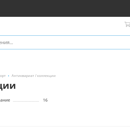
порт
Антиквариат / коллекции
ции
вание
16