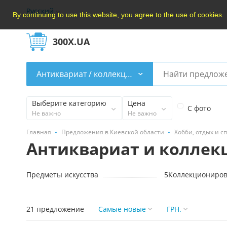
Русский
By continuing to use this website, you agree to the use of cookies.
300X.UA
Антиквариат / коллекции
Выберите категорию
Цена
С фото
Не важно
Не важно
Главная
Предложения в Киевской области
Хобби, отдых и с
Антиквариат и коллек
Предметы искусства
5
Коллекциониро
21 предложение
Самые новые
ГРН.