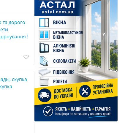
 та дорого
мети
цірнування !
ады, скупка
купка