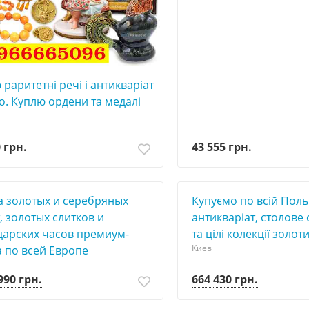
раритетні речі і антикваріат
о. Куплю ордени та медалі
43 555 грн.
 грн.
а золотых и серебряных
Купуємо по всій Поль
, золотых слитков и
антикваріат, столове 
арских часов премиум-
та цілі колекції золот
Киев
а по всей Европе
990 грн.
664 430 грн.