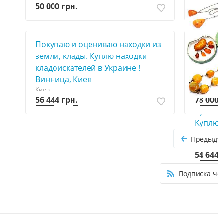
50 000 грн.
Покупаю и оцениваю находки из
Куплю
земли, клады. Куплю находки
стари
кладоискателей в Украине !
!
Киев
Винница, Киев
2
Киев
56 444 грн.
78 000
Купим
Куплю
Киев
Предыд
54 644
Подписка ч