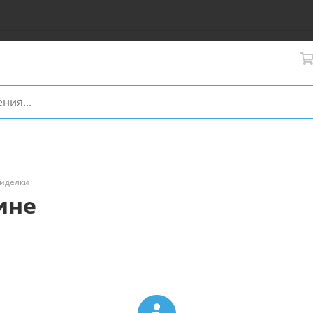
сиделки
ине