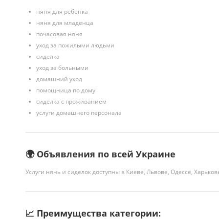
няня для ребенка
няня для младенца
почасовая няня
уход за пожилыми людьми
сиделка
уход за больными
домашний уход
помощница по дому
сиделка с проживанием
услуги домашнего персонала
🌍 Объявления по всей Украине
Услуги нянь и сиделок доступны в Киеве, Львове, Одессе, Харьков
📈 Преимущества категории: