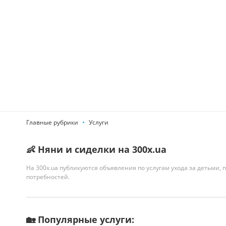
Главные рубрики
Услуги
👶 Няни и сиделки на 300x.ua
На 300x.ua публикуются объявления по услугам ухода за детьми
потребностей.
🏡 Популярные услуги: