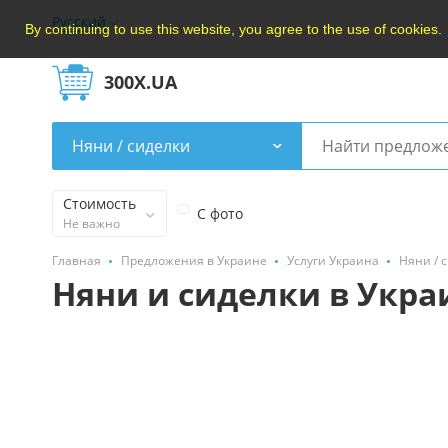
Русский
By continuing to use this website, you agree to the use of cookies.
300X.UA
Няни / сиделки
Стоимость
С фото
Не важно
Главная
Предложения в Украине
Услуги Украина
Няни / 
Няни и сиделки в Укра