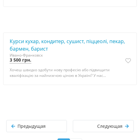
Курси кухар, кондитер, сушист, піццеолі, пекар,
бармен, барист
Ивано-Франковск
3 500 грн.
Хочеш швидко здобути нову професію або підвищити
кваліфікацію за найнижчою ціною в Україні? У нас...
Предыдущая
Следующая