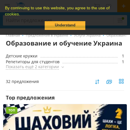
By continuing to use this website, you agree to the use of
cookies.
Understand
Главная
Предложения в Украине
Услуги Украина
Образование
Образование и обучение Украина
Детские кружки
1
Репетиторы для студентов
1
Показать ещё 2 категории
32 предложения
Top предложения
ТОП