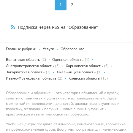
1
2
Подписка через RSS на "Образование"
Главные рубрики
Услуги
Образование
Волынская область
(2)
Одесская область
(1)
Днепропетровская область
(5)
Харьковская область
(6)
Закарпатская область
(2)
Хмельницкая область
(1)
Ивано-Франковская область
(2)
Киевская область
(13)
Образование и обучение — это категория объявлений о курсах,
занятиях, тренингах и услугах частных преподавателей. Здесь
можно найти предложения для детей, школьников, студентов и
взрослых, желающих получить новые знания, улучшить
практические навыки или освоить профессию.
Учебные центры предлагают языковые, компьютерные, творческие
и профессиональные курсы. Доступны программы для начинающих