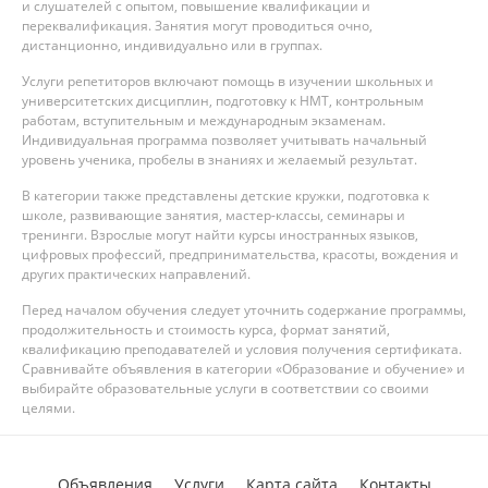
и слушателей с опытом, повышение квалификации и
переквалификация. Занятия могут проводиться очно,
дистанционно, индивидуально или в группах.
Услуги репетиторов включают помощь в изучении школьных и
университетских дисциплин, подготовку к НМТ, контрольным
работам, вступительным и международным экзаменам.
Индивидуальная программа позволяет учитывать начальный
уровень ученика, пробелы в знаниях и желаемый результат.
В категории также представлены детские кружки, подготовка к
школе, развивающие занятия, мастер-классы, семинары и
тренинги. Взрослые могут найти курсы иностранных языков,
цифровых профессий, предпринимательства, красоты, вождения и
других практических направлений.
Перед началом обучения следует уточнить содержание программы,
продолжительность и стоимость курса, формат занятий,
квалификацию преподавателей и условия получения сертификата.
Сравнивайте объявления в категории «Образование и обучение» и
выбирайте образовательные услуги в соответствии со своими
целями.
Объявления
Услуги
Карта сайта
Контакты