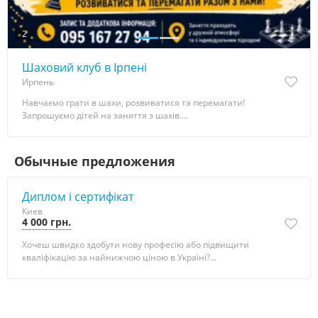
2
Шаховий клуб в Ірпені
Ирпень
Навчаємо грати в шахи, розвиватися та перемагати!
Запрошуємо дітей на заняття з шахів....
Обычные предложения
Диплом і сертифікат
Киев
4 000 грн.
Хочеш швидко здобути нову професію або підвищити
кваліфікацію за найнижчою ціною в Україні?...