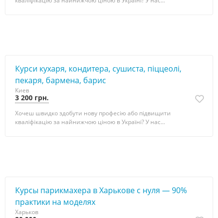
кваліфікацію за найнижчою ціною в Україні? У нас...
Курси кухаря, кондитера, сушиста, піццеолі,
пекаря, бармена, барис
Киев
3 200 грн.
Хочеш швидко здобути нову професію або підвищити
кваліфікацію за найнижчою ціною в Україні? У нас...
Курсы парикмахера в Харькове с нуля — 90%
практики на моделях
Харьков