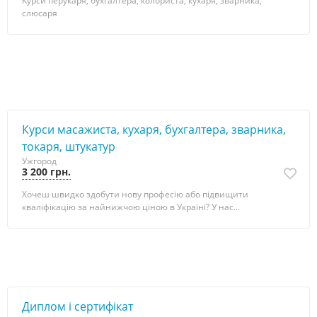
Курси перукаря, бухгалтера, колориста, кухаря, зварника,
слюсаря
Курси масажиста, кухаря, бухгалтера, зварника,
токаря, штукатур
Ужгород
3 200 грн.
Хочеш швидко здобути нову професію або підвищити
кваліфікацію за найнижчою ціною в Україні? У нас...
Диплом і сертифікат