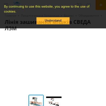
By continuing to use this website, you agree to the use of
cookies.
Главная
Предложения в Запорожье
Бизнес
Оборудование
У
Лінія зашивання мішків СВЕДА
Understand
ЛЗМ